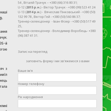
54 , Віталій Трачук – +380 (66) 316 80 31;
U-12 (
2015 р.н.
) - Віктор Трачук - +380 (99) 523 41 24
U-13 (
2014 р.н.
) - Вячеслав Пінковський - +380 (50)
 наші
132 99 78 , Віктор Гей - +380 (50) 560 86 37;
ф.
Тренер-селекціонер - Іван Фізер - +380 (50) 517 49
25,
Тренер-селекціонер - Володимир Воробець- +380
дання
(96) 387 41 31.
ачук.
 26-й
ногою
Запис на перегляд
заповніть форму і ми зв'яжемося з вами
яч з
Ваше ім'я
аниїл
онець
Номер телефону
стала
Рік народження
илині