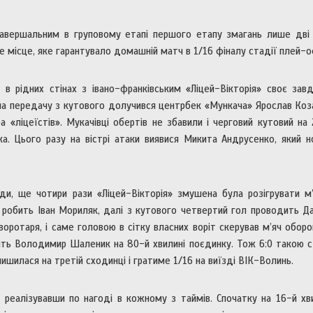
завершальним в груповому етапі першого етапу змагань лише дві
е місце, яке гарантувало домашній матч в 1/16 фіналу стадії плей-о
в рідних стінах з івано-франківським «Ліцей-Вікторія» своє зав
 на передачу з кутового долучився центрбек «Мункача» Ярослав Коз
«ліцеїстів». Мукачівці обертів не збавили і черговий кутовий на
а. Цього разу на вістрі атаки виявися Микита Андрусенко, який 
и, ще чотири рази «Ліцей-Вікторія» змушена була розігрувати м’
 робить Іван Мориляк, далі з кутового четвертий гол проводить Д
воротаря, і саме головою в сітку власних воріт скерував м’яч обор
вить Володимир Шаленик на 80-й хвилині поєдинку. Тож 6:0 такою 
шилася на третій сходинці і гратиме 1/16 на виїзді ВІК-Волинь.
реалізувавши по нагоді в кожному з таймів. Спочатку на 16-й хв