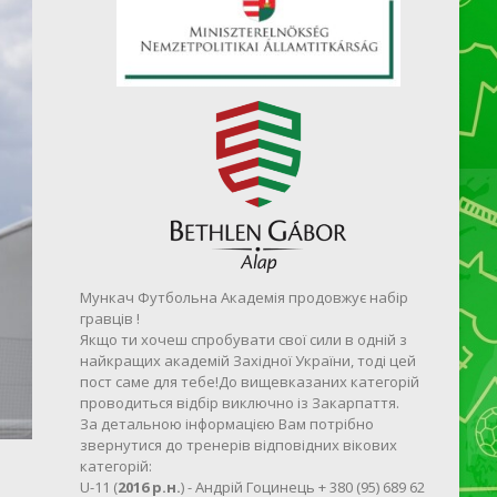
Мункач Футбольна Академія продовжує набір
гравців !
Якщо ти хочеш спробувати свої сили в одній з
найкращих академій Західної України, тоді цей
пост саме для тебе!До вищевказаних категорій
проводиться відбір виключно із Закарпаття.
За детальною інформацією Вам потрібно
звернутися до тренерів відповідних вікових
категорій:
U-11 (
2016 р.н.
) - Андрій Гоцинець + 380 (95) 689 62