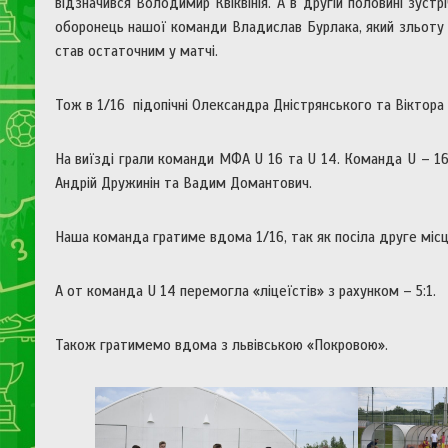
відзначився Володимир Квіквінія. А в другій половині зуст
оборонець нашої команди Владислав Бурлака, який зльоту в
став остаточним у матчі.
Тож в 1/16 підопічні Олександра Дністрянського та Віктора Г
На виїзді грали команди МФА U 16 та U 14. Команда U – 16 
Андрій Дружинін та Вадим Домантович.
Наша команда гратиме вдома 1/16, так як посіла друге місц
А от команда U 14 перемогла «ліцеїстів» з рахунком – 5:1.
Також гратимемо вдома з львівською «Покровою».