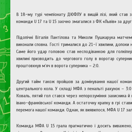
В 18-му турі чемпіонату ДЮФЛУ в вищій лізі, який став 
команди U 17 та U 15 заочно змагалися з ФК «Львів» за друг
Підопічні Віталія Пантілова та Миколи Пушкарука матчем 
виконали сповна. Гості трималися до 21-ї хвилини, допоки
Саме його удар головою став несподіванкою для голкіпера 
хвилині призводить до чергового голу в воротар суперник
проштовхнув м’яч в ворота суперника – 2:0.
Другий тайм також пройшов за домінування нашої команд
центрального кола. У складі МФА з пенальті рахунок – 3:0
Коваль, пятий гол стався через непорозуміння захисника й 
івано-франківської команди. А остаточну крапку в грі ста
перемога нашої команди. Однак, як виявилося, МФА U 17 зали
Команда МФА U 15 грала прагматично і досить виважено, 