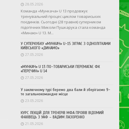
28.05.2026
Команда «Мункача» U 13 продовжує
тренувальний процес циклом товариських
поєдинків. Сьогодні (28 травня) суперником
підопічних Миколи Пушкарука стала команда
«Минаю» U 13. М...
У СУПЕРКУБКУ «МУНКАЧ» U-15 ЗІГРАЄ З ОДНОЛІТКАМИ
КИЇВСЬКОГО «ДИНАМО»
27.05.2026
«МУНКАЧ» U 13 ПО-ТОВАРИСЬКИ ПЕРЕМАГАЄ ФК
«ПЕРЕЧИН» U 14
27.05.2026
У заключному турі беремо два бали й зберігаємо 9-
те загальнокомандне місце
23.05.2026
КУРС ЛЕКЦІЙ ДЛЯ ТРЕНЕРІВ МФА ПРОВІВ ВІДОМИЙ
ФАХІВЕЦЬ З УАФ – ВАДИМ ЛАЗОРЕНКО
21.05.2026