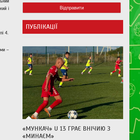
льний
кий і
ПУБЛІКАЦІЇ
і 4.
ами –
«МУНКАЧ» U 13 ГРАЄ ВНІЧИЮ З
«МИНАЄМ»