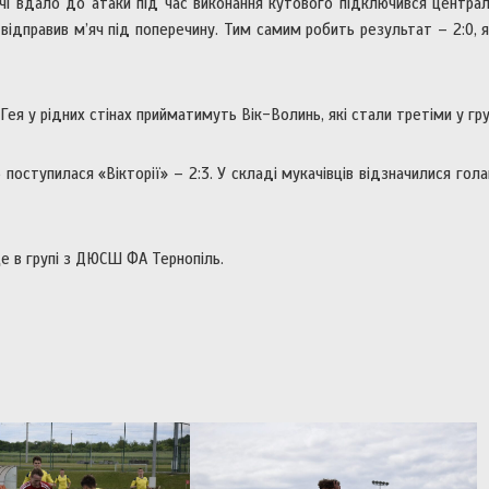
річі вдало до атаки під час виконання кутового підключився центра
ідправив м’яч під поперечину. Тим самим робить результат – 2:0, я
ея у рідних стінах прийматимуть Вік-Волинь, які стали третіми у груп
поступилася «Вікторії» – 2:3. У складі мукачівців відзначилися гол
е в групі з ДЮСШ ФА Тернопіль.