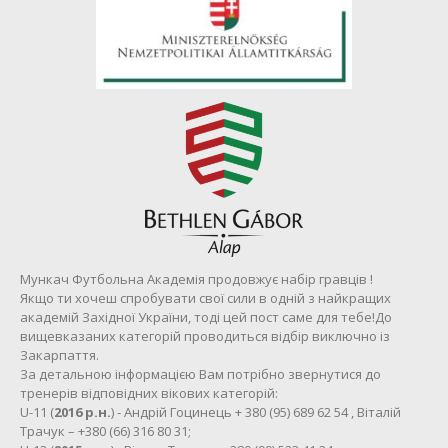
Мункач Футбольна Академія продовжує набір гравців !
Якщо ти хочеш спробувати свої сили в одній з найкращих
академій Західної України, тоді цей пост саме для тебе!До
вищевказаних категорій проводиться відбір виключно із
Закарпаття.
За детальною інформацією Вам потрібно звернутися до
тренерів відповідних вікових категорій:
U-11 (
2016 р.н.
) - Андрій Гоцинець + 380 (95) 689 62 54 , Віталій
Трачук – +380 (66) 316 80 31;