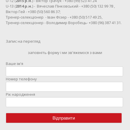
U-12 (
2015 р.н.
) - Віктор Трачук - +380 (99) 523 41 24
U-13 (
2014 р.н.
) - Вячеслав Пінковський - +380 (50) 132 99 78 ,
Віктор Гей - +380 (50) 560 86 37;
Тренер-селекціонер - Іван Фізер - +380 (50) 517 49 25,
Тренер-селекціонер - Володимир Воробець- +380 (96) 387 41 31.
Запис на перегляд
заповніть форму і ми зв'яжемося з вами
Ваше ім'я
Номер телефону
Рік народження