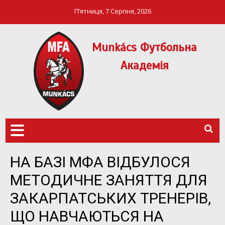
П’ятниця, 7 Серпня, 2026
Munkács Футбольна
Академія
МФА Mукачево – MFA
MUNKÁCS
Munkach
ФУТБОЛЬНА
АКАДЕМІЯ
НА БАЗІ МФА ВІДБУЛОСЯ
МЕТОДИЧНЕ ЗАНЯТТЯ ДЛЯ
ЗАКАРПАТСЬКИХ ТРЕНЕРІВ,
ЩО НАВЧАЮТЬСЯ НА