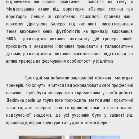
підопічними він провів практичне заняття на тему «
Моделювання атаки від воротаря», «Основи техніки гри
воротаря». Лекцію зі спортивної психології провела наш
психолог Драгунова Валерія, під час якої висвітлювалася
тема виховання юних футболістів на прикладі вихованців
МФА, розглядали питання алгоритму дій тренера, який
приходить в академію і починає працювати з талановитими
дітьми, розглядалися питання психологічної підготовки та
вплив тренера на формування особистості у підлітків.
Сьогодні ми побачили зацікавлені обличчя молодих
тренерів, які хочуть вчитися і вдосконалювати свої професійні
навички, щоб бути конкурентно спроможним у своїй роботі.
Декілька разів ця група вже проходила методичні і практичні
заняття, але вперше заняття пройшло саме в стінах нашої
надсучасної академії, де усі учасники були у захваті від
крайовиду, інфраструктури та чудової атмосфери.