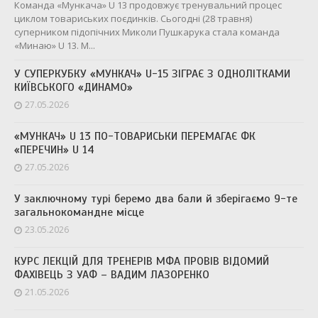
Команда «Мункача» U 13 продовжує тренувальний процес
циклом товариських поєдинків. Сьогодні (28 травня)
суперником підопічних Миколи Пушкарука стала команда
«Минаю» U 13. М...
У СУПЕРКУБКУ «МУНКАЧ» U-15 ЗІГРАЄ З ОДНОЛІТКАМИ
КИЇВСЬКОГО «ДИНАМО»
27.05.2026
«МУНКАЧ» U 13 ПО-ТОВАРИСЬКИ ПЕРЕМАГАЄ ФК
«ПЕРЕЧИН» U 14
27.05.2026
У заключному турі беремо два бали й зберігаємо 9-те
загальнокомандне місце
23.05.2026
КУРС ЛЕКЦІЙ ДЛЯ ТРЕНЕРІВ МФА ПРОВІВ ВІДОМИЙ
ФАХІВЕЦЬ З УАФ – ВАДИМ ЛАЗОРЕНКО
21.05.2026