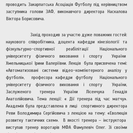
проводить Закарпатська Асоціація Футболу під керівництвом
заступника голови ЗАФ, виконавчого директора Наскалова
Віктора Борисовича.
Захід проходив за участю дуже поважних гостей:
наукового співробітника, доцента кафедри кінезіології та
фізкультурно-спортивної реабілітації Національного
університету фізичного виховання і спорту України
Хмельницької Ірини Валеріївни. Лекція була присвячена темі:
«Автоматизовані системи відео-компʼютерного аналізу у
футболі», професора кафедри футболу Національного
університету фізичного виховання і спорту України,
Заслуженого тренера України Лісенчука Генадія
Анатолійовича. Тема лекції: « Дії тренера під час матчу».
Академія була представлена в лиці спортивного директора
Реви Володимира Сергійовича з лекцією на тему: «Еволюція
розвитку тактичних схем». В якості тренера – інструктора
виступав тренер воротарів МФА Фамулевіч Олег. Зі своїми