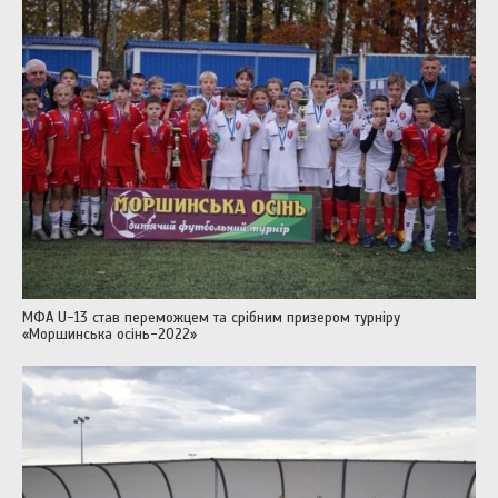
МФА U-13 став переможцем та срібним призером турніру
«Моршинська осінь-2022»