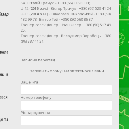
54 , Віталій Трачук – +380 (66) 316 80 31;
U-12 (
2015 р.н.
) - Віктор Трачук - +380 (99) 523 41 24
U-13 (
2014 р.н.
) - Вячеслав Пінковський - +380 (50)
азар
132 99 78 , Віктор Гей - +380 (50) 560 86 37;
Тренер-селекціонер - Іван Фізер - +380 (50) 517 49
25,
Тренер-селекціонер - Володимир Воробець- +380
(96) 387 41 31.
увала
Запис на перегляд
заповніть форму і ми зв'яжемося з вами
тнє в
Ваше ім'я
ався,
Номер телефону
Рік народження
ди та