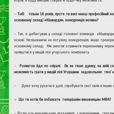
клуби, я буду використовувати будь-яку можливість.
–
Тобі тільки 18 років, проте ти вже маєш професійний ко
основному складі «Кішварди», конкуренція велика?
– Так, я дебютував у складі головної команди «Кішвард
основі. Незважаючи на потужну конкуренцію, якщо тренер
основному складі. Ми змогли отримати переконливу перемо
залиштися у вищій лізі угорського чемпіонату.
–
Розвиток йде по спіралі. Як на твою думку, на якій 
можливість грати у вищій лізі Угорщини задовольняє твої а
– Дуже хочу рухатися далі, спробувати свої сили в інших є
– Що ти хотів би побажати теперішнім вихованцям МФА?
– Вітаю усіх мукачівських академіків з новорічними святами