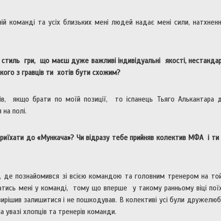
дній команді та усіх близьких мені людей надає мені сили, натхнен
 стиль гри, що маєш дуже важливі індивідуальні якості, нестанд
ого з гравців ти хотів бути схожим?
ців, якщо брати по моїй позиції, то іспанець Тьяго Алькантара 
на полі.
иїхати до «Мункача»? Чи відразу тебе прийняв колектив МФА і ти
, де познайомився зі всією командою та головним тренером на то
атись мені у команді, тому що вперше у такому ранньому віці пої
вирішив залишитися і не пошкодував. В колективі усі були дружелюб
 увазі хлопців та тренерів команди.