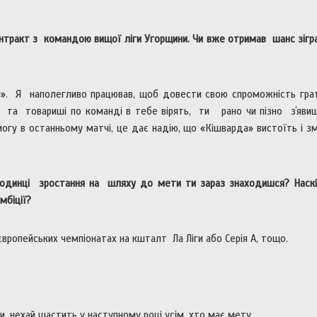
нтракт з командою вищої ліги Угорщини. Чи вже отримав шанс зігр
и». Я наполегливо працював, щоб довести свою спроможність гра
и та товариші по команді в тебе вірять, ти рано чи пізно зʼяви
гу в останньому матчі, це дає надію, що «Кішварда» вистоїть і 
сходинці зростання на шляху до мети ти зараз знаходишся? Наскі
мбіції?
вропейських чемпіонатах на кшталт Ла Ліги або Серія А, тощо.
, нехай щастить у наступному році усім, хто має мету.