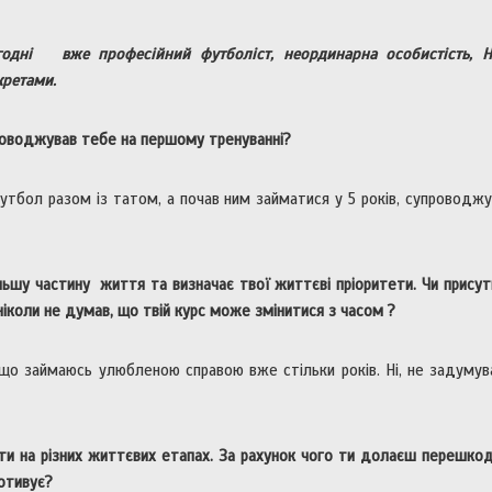
одні вже професійний футболіст, неординарна особистість, Н
кретами.
оводжував тебе на першому тренуванні?
тбол разом із татом, а почав ним займатися у 5 років, супроводж
ьшу частину життя та визначає твої життєві пріоритети. Чи прису
ніколи не думав, що твій курс може змінитися з часом ?
що займаюсь улюбленою справою вже стільки років. Ні, не задумув
ти на різних життєвих етапах. За рахунок чого ти долаєш перешко
мотивує?