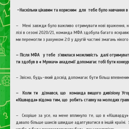
-Наскільки цікавим та корисним для тебе було навчання в
– Мені завжди було важливо отримувати нові враження, на
лізі в сезоні 2020/21, команда МФА здобула багато яскрави
ми перемогли з рахунком 2:0 у другій частині змагань ніког
– Після МФА у тебе з’явилася можливість далі отримувати 
ти здобув в « Мункач» академії допомагає тобі бути конку
– Звісно, будь-який досвід допомагає бути більш впевнени
– Коли ти дізнався, що команда вищого дивізіону Угорщ
«Кішварда» відома тим, що робить ставку на молодих гравці
– Скоріше за усе, на мене вплинуло те, що в «Кішварду»
давало більше шансів швидше адаптуватися в іншій країні.