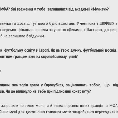
 МФА? Які враження у тебе залишилися від академії «Мункач»?
вички та досвід. Тут цього було вдосталь. У чемпіонаті ДЮФЛЛУ в
х перемог, фінальна частина за участю «Динамо, «Шахтаря», до речі,
о б не залишило байдужим.
футбольну освіту в Європі. Як на твою думку, футбольний досвід,
рентним гравцем вже на європейському рівні?
м.
ини, яка торік грала у Єврокубках, зацікавилась тобою, що від
в. Чи це вплинуло на тебе при підписанні контракту?
 запросили не лише мене, а й інших перспективних гравців з МФ
 Якщо мені для досягнення головної мети знадобиться переходити в