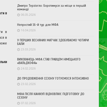
Дмитро Терзіогло: Боротимуся за місце в першій
команді
ати в
06.05.2026
Непростий 16-й тур для МФА
16.04.2026
ти в
шся в
У ПЕРШИХ ВЕСНЯНИХ МАТЧАХ ЗДОБУВАЄМО ЧОТИРИ
зможе
БАЛИ
23.03.2026
ВИХОВАНЕЦЬ МФА СТАВ ГРАВЦЕМ НІМЕЦЬКОГО
льки
«ВАЛЬДХОФА»
24.02.2026
ДО ПРОДОВЖЕННЯ СЕЗОНУ ГОТУЄМОСЯ ІНТЕНСИВНО
23.02.2026
МФА ПІСЛЯ КАНІКУЛ ВІДНОВЛЮЄ ПІДГОТОВКУ ДО
СЕЗОНУ
07.02.2026