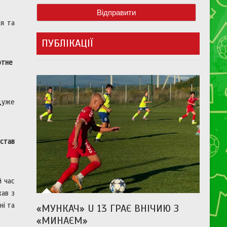
ня та
ПУБЛІКАЦІЇ
артне
дуже
 став
й час
хав з
ні та
«МУНКАЧ» U 13 ГРАЄ ВНІЧИЮ З
«МИНАЄМ»