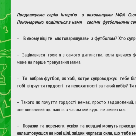
Продовжуємо серію інтерв’ю з вихованцями МФА. Сьог
Пономаренко, поділиться з нами своїми футбольними се
–
В якому віці ти «потоваришував» з футболом? Хто супр
– Зацікавився грою я з самого дитинства, коли дивився фу
мене на перше тренування мама.
–
Ти вибрав футбол, як хобі, котре супроводжує тебе біл
тобі відчуття гордості та непохитності за такий вибір? Ти 
– Такого як почуття гордості немає, просто задоволений, 
але впевнений що навіть з часом мій курс не зміниться.
–
Поразки та перемоги, успіхи та невдачі можуть приходи
налаштовуєшся на нові цілі, звідки черпаєш сили, що тебе 