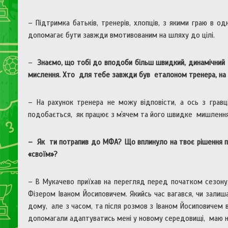
– Підтримка батьків, тренерів, хлопців, з якими граю в о
допомагає бути завжди вмотивованим на шляху до цілі.
–
Знаємо, що тобі до вподоби більш швидкий, динамічний
мислення. Хто для тебе завжди був еталоном тренера, на к
– На рахунок тренера не можу відповісти, а ось з грав
подобається, як працює з мʼячем та його швидке мишлення 
– Як ти потрапив до МФА? Що вплинуло на твоє рішення пр
«своїм»?
– В Мукачево приїхав на перегляд перед початком сезону
Фізером Іваном Йосиповичем. Якийсь час вагався, чи залиш
дому, але з часом, та після розмов з Іваном Йосиповичем 
допомагали адаптуватись мені у новому середовищі, маю на