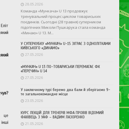
28.05.2026
Команда «Мункача» U 13 продовжує
тренувальний процес циклом товариських
поєдинків. Сьогодні (28 травня) суперником
 Еліт
підопічних Миколи Пушкарука стала команда
 який
«Минаю» U 13. М...
У СУПЕРКУБКУ «МУНКАЧ» U-15 ЗІГРАЄ З ОДНОЛІТКАМИ
КИЇВСЬКОГО «ДИНАМО»
27.05.2026
 який
«МУНКАЧ» U 13 ПО-ТОВАРИСЬКИ ПЕРЕМАГАЄ ФК
«ПЕРЕЧИН» U 14
27.05.2026
У заключному турі беремо два бали й зберігаємо 9-
чув?
те загальнокомандне місце
23.05.2026
КУРС ЛЕКЦІЙ ДЛЯ ТРЕНЕРІВ МФА ПРОВІВ ВІДОМИЙ
А, це
ФАХІВЕЦЬ З УАФ – ВАДИМ ЛАЗОРЕНКО
 інші
21.05.2026