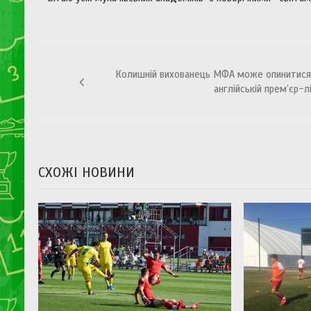
Навігація
Колишній вихованець МФА може опинитися
записів
англійській прем’єр-лі
СХОЖІ НОВИНИ