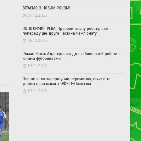
ВІТАЄМО З НОВИМ РОКОМ!
31.12.2025
ВОЛОДИМИР РЕВА: Провели якісну роботу, але
попереду ще друга частина чемпіонату
06.12.2025
Роман Юрса: Адаптувався до особливостей роботи з
юними футболістами
19.11.2025
Перше коло завершуємо перемогою, нічиєю та
двома поразками з ОФКІП-Поліссям
19.11.2025