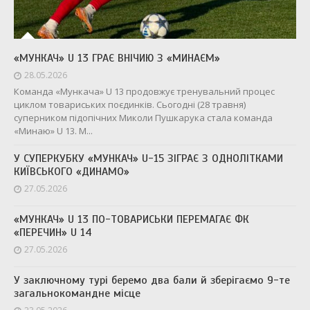
«МУНКАЧ» U 13 ГРАЄ ВНІЧИЮ З «МИНАЄМ»
28.05.2026
Команда «Мункача» U 13 продовжує тренувальний процес
циклом товариських поєдинків. Сьогодні (28 травня)
суперником підопічних Миколи Пушкарука стала команда
«Минаю» U 13. М...
У СУПЕРКУБКУ «МУНКАЧ» U-15 ЗІГРАЄ З ОДНОЛІТКАМИ
КИЇВСЬКОГО «ДИНАМО»
27.05.2026
«МУНКАЧ» U 13 ПО-ТОВАРИСЬКИ ПЕРЕМАГАЄ ФК
«ПЕРЕЧИН» U 14
27.05.2026
У заключному турі беремо два бали й зберігаємо 9-те
загальнокомандне місце