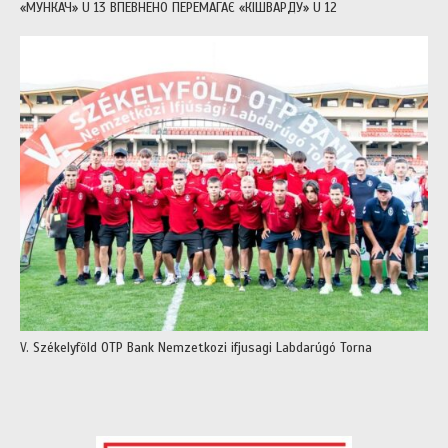
«МУНКАЧ» U 13 ВПЕВНЕНО ПЕРЕМАГАЄ «КІШВАРДУ» U 12
V. Székelyföld OTP Bank Nemzetkozi ifjusagi Labdarúgó Torna