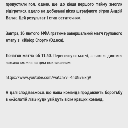
пропустили гол, однак, ще до кінця першого тайму змогли
відігратися, вдало на добиванні після штрафного зіграв Андрій
Балик. Цей результат і став остаточним.
Завтра, 16 лютого МФА гратиме завершальний матч групового
етапу з «Юніор Спорт» (Одеса).
Початок матча об 11:30.
Переглянути матчі, а також дивтися
наживо можна за цим покликанням:
https://www.youtube.com/watch?v=4nU8vaixrjA
А далі сподіваємося, що наша команда продовжить боротьбу
в «»Золотій лізі» куди увійдуть вісім кращих команд.
Навігація