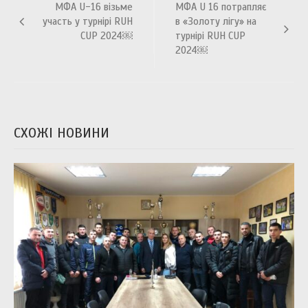
МФА U-16 візьме
МФА U 16 потрапляє
записів
участь у турнірі RUH
в «Золоту лігу» на
CUP 2024￼
турнірі RUH CUP
2024￼
СХОЖІ НОВИНИ