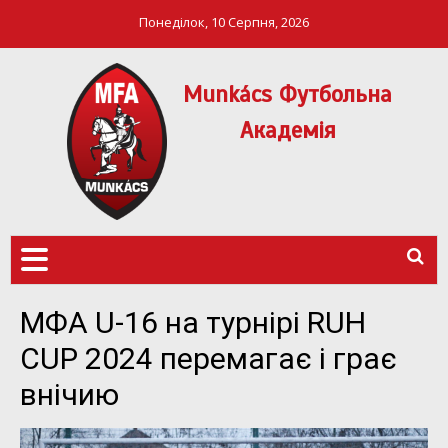
Понеділок, 10 Серпня, 2026
Munkács Футбольна
Академія
МФА Mукачево – MFA
MUNKÁCS
Munkach
ФУТБОЛЬНА
АКАДЕМІЯ
МФА U-16 на турнірі RUH
CUP 2024 перемагає і грає
внічию