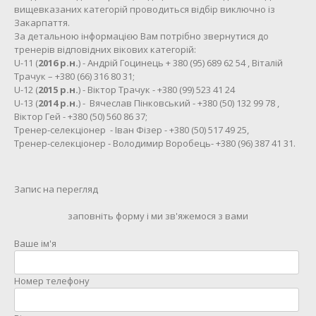
вищевказаних категорій проводиться відбір виключно із
Закарпаття.
За детальною інформацією Вам потрібно звернутися до
тренерів відповідних вікових категорій:
U-11 (
2016 р.н.
) - Андрій Гоцинець + 380 (95) 689 62 54 , Віталій
Трачук – +380 (66) 316 80 31;
U-12 (
2015 р.н.
) - Віктор Трачук - +380 (99) 523 41 24
U-13 (
2014 р.н.
) - Вячеслав Пінковський - +380 (50) 132 99 78 ,
Віктор Гей - +380 (50) 560 86 37;
Тренер-селекціонер - Іван Фізер - +380 (50) 517 49 25,
Тренер-селекціонер - Володимир Воробець- +380 (96) 387 41 31.
Запис на перегляд
заповніть форму і ми зв'яжемося з вами
Ваше ім'я
Номер телефону