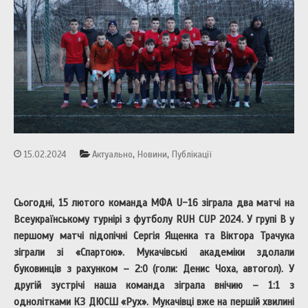
,
,
15.02.2024
Актуально
Новини
Публікації
Сьогодні, 15 лютого команда МФА
U
-16
зіграла два матчі на
Всеукраїнськ
ому
турнір
і
з футболу
RUH CUP 2024
. У групі В у
першому матчі підопічні Сергія Ященка та Віктора Трачука
зіграли зі «Спартою». Мукачівські академіки здолали
буковинців з рахунком – 2:0 (голи: Денис Чоха, автогол). У
другій зустрічі наша команда зіграла внічию – 1:1 з
однолітками КЗ ДЮСШ «Рух». Мукачівці вже на першій хвилині