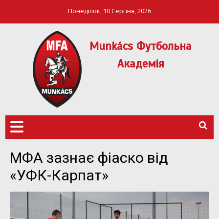
Понеділок, 10 Серпня, 2026
Munkács Футбольна
Академія
МФА Mукачево – MFA
MUNKÁCS
Munkach
ФУТБОЛЬНА
АКАДЕМІЯ
МФА зазнає фіаско від
«УФК-Карпат»