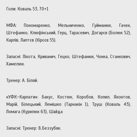
Голи: Коваль 53, 70+1
МФА: Пономаренко, Мельниченко, Гуйманюк, Гачек,
Штефанко, Клюфінський, Герц, Тарасевич, Догарєв (Болюк 52),
Карпів, Лаптєв (Кірєєв 55).
Запасні: Ліхота, Криванич, Гецко, Штефанюк, Чонка, Станкович,
Хамелюк.
Тренер: А. Біляй.
«УФК-Карпати»: Бакус, Костюк, Коробов, Копил, Яхонтов,
Марій, Білецький, Лемішко (Тарнакін 1), Труш (Коваль 43),
Ломага (Курилюк 63), Шайда
Запасні: Тренер: В.Беззубяк.