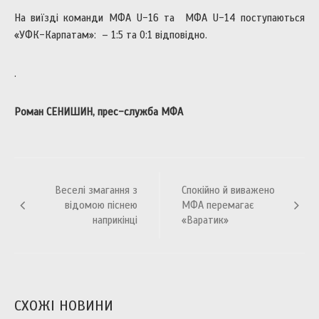
На виїзді команди МФА U-16 та МФА U-14 поступаються
«УФК-Карпатам»: – 1:5 та 0:1 відповідно.
.
Роман СЕНИШИН, прес-служба МФА
Навігація
Веселі змагання з
Спокійно й виважено
записів
відомою піснею
МФА перемагає
наприкінці
«Варатик»
СХОЖІ НОВИНИ