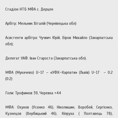
Стадіон НТБ МФА с. Дерцен
Арбітр: Мельник Віталій (Чернівецька обл)
Асистенти арбітра: Чучвич Юрій, Біров Михайло (Закарпатська
обл);
Делегат УАФ: Іван Староста (Закарпатська обл).
МФА (Мукачево) U-17 – «УФК-Карпати» (Львів) U-17 – 0:2
(0:2)
Голи: Трофимов 39, Черевка +44
МФА: Охунов (Усенко 46), Ніколишин, Воробей, Сергієнко,
Кузнецов (Вербицький 46), Кіпруха ( Полтавець 78),