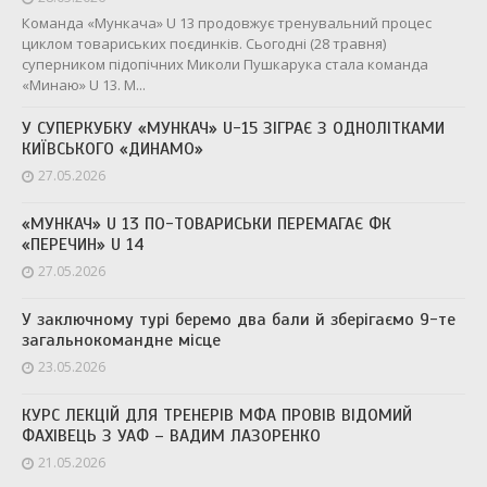
Команда «Мункача» U 13 продовжує тренувальний процес
циклом товариських поєдинків. Сьогодні (28 травня)
суперником підопічних Миколи Пушкарука стала команда
«Минаю» U 13. М...
У СУПЕРКУБКУ «МУНКАЧ» U-15 ЗІГРАЄ З ОДНОЛІТКАМИ
КИЇВСЬКОГО «ДИНАМО»
27.05.2026
«МУНКАЧ» U 13 ПО-ТОВАРИСЬКИ ПЕРЕМАГАЄ ФК
«ПЕРЕЧИН» U 14
27.05.2026
У заключному турі беремо два бали й зберігаємо 9-те
загальнокомандне місце
23.05.2026
КУРС ЛЕКЦІЙ ДЛЯ ТРЕНЕРІВ МФА ПРОВІВ ВІДОМИЙ
ФАХІВЕЦЬ З УАФ – ВАДИМ ЛАЗОРЕНКО
21.05.2026