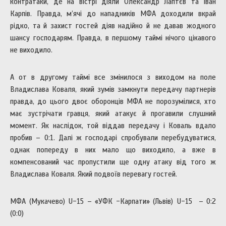
контратаки, де на вістрі діяли Олександр Лаптєв та Іван
Карпів. Правда, м’ячі до нападників МФА доходили вкрай
рідко, та й захист гостей діяв надійно й не давав жодного
шансу господарям. Правда, в першому таймі нічого цікавого
не виходило.
А от в другому таймі все змінилося з виходом на поле
Владислава Коваля, який зумів замкнути передачу партнерів
правда, до цього двоє оборонців МФА не порозумілися, хто
має зустрічати гравця, який атакує й прогавили слушний
момент. Як наслідок, той віддав передачу і Коваль вдало
пробив – 0:1. Далі ж господарі спробували перебудуватися,
однак попереду в них мало що виходило, а вже в
компенсований час пропустили ще одну атаку від того ж
Владислава Коваля. Який подвоїв перевагу гостей.
МФА (Мукачево) U-15 – «УФК -Карпати» (Львів) U-15 – 0:2
(0:0)