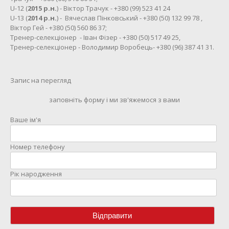
U-12 (
2015 р.н.
) - Віктор Трачук - +380 (99) 523 41 24
U-13 (
2014 р.н.
) - Вячеслав Пінковський - +380 (50) 132 99 78 ,
Віктор Гей - +380 (50) 560 86 37;
Тренер-селекціонер - Іван Фізер - +380 (50) 517 49 25,
Тренер-селекціонер - Володимир Воробець- +380 (96) 387 41 31.
Запис на перегляд
заповніть форму і ми зв'яжемося з вами
Ваше ім'я
Номер телефону
Рік народження