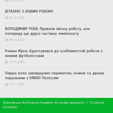
07.02.2026
ВІТАЄМО З НОВИМ РОКОМ!
31.12.2025
ВОЛОДИМИР РЕВА: Провели якісну роботу, але
попереду ще друга частина чемпіонату
06.12.2025
Роман Юрса: Адаптувався до особливостей роботи з
юними футболістами
19.11.2025
Перше коло завершуємо перемогою, нічиєю та двома
поразками з ОФКІП-Поліссям
19.11.2025
Мукачівська Футбольна Академія. Всі права захищено
|
Produced:
Globalistic