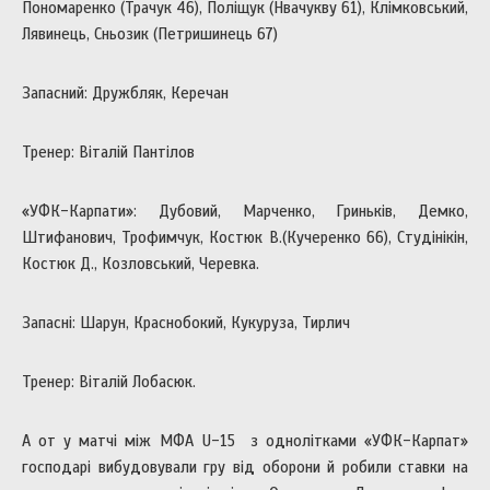
Пономаренко (Трачук 46), Поліщук (Нвачукву 61), Клімковський,
Лявинець, Сньозик (Петришинець 67)
Запасний: Дружбляк, Керечан
Тренер: Віталій Пантілов
«УФК-Карпати»: Дубовий, Марченко, Гриньків, Демко,
Штифанович, Трофимчук, Костюк В.(Кучеренко 66), Студінікін,
Костюк Д., Козловський, Черевка.
Запасні: Шарун, Краснобокий, Кукуруза, Тирлич
Тренер: Віталій Лобасюк.
А от у матчі між МФА U-15 з однолітками «УФК-Карпат»
господарі вибудовували гру від оборони й робили ставки на