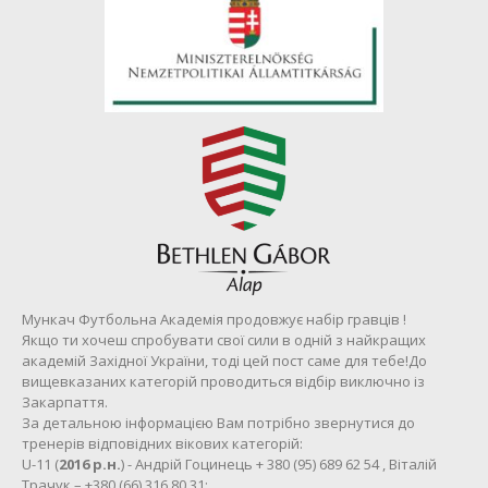
Мункач Футбольна Академія продовжує набір гравців !
Якщо ти хочеш спробувати свої сили в одній з найкращих
академій Західної України, тоді цей пост саме для тебе!До
вищевказаних категорій проводиться відбір виключно із
Закарпаття.
За детальною інформацією Вам потрібно звернутися до
тренерів відповідних вікових категорій:
U-11 (
2016 р.н.
) - Андрій Гоцинець + 380 (95) 689 62 54 , Віталій
Трачук – +380 (66) 316 80 31;