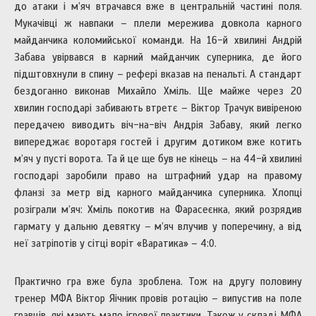
до атаки і м’яч втрачався вже в центральній частині поля.
Мукачівці ж навпаки – плели мережива довкола карного
майданчика коломийської команди. На 16-й хвилині Андрій
Забава увірвався в карний майданчик суперника, де його
підштовхнули в спину – рефері вказав на пенальті. А стандарт
бездоганно виконав Михайло Хміль. Ще майже через 20
хвилин господарі забивають втретє – Віктор Трачук вивіреною
передачею виводить віч-на-віч Андрія Забаву, який легко
випереджає воротаря гостей і другим дотиком вже котить
м’яч у пусті ворота. Та й це ще був не кінець – на 44-й хвилині
господарі заробили право на штрафний удар на правому
фланзі за метр від карного майданчика суперника. Хлопці
розіграли м’яч: Хміль покотив на Фарасеєнка, який розрядив
гармату у дальню девятку – м’яч влучив у поперечину, а від
неї затріпотів у сітці воріт «Варатика» – 4:0.
Практично гра вже була зроблена. Тож на другу половину
тренер МФА Віктор Яічник провів ротацію – випустив на поле
гравців, які мають мало ігрової практики. Також у складі МФА