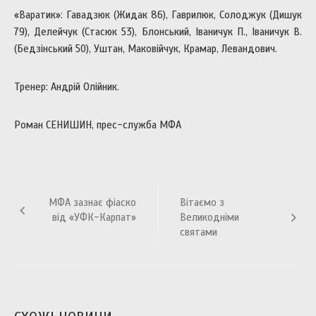
«Варатик»: Гавадзюк (Жидак 86), Гаврилюк, Солоджук (Дишук
79), Делейчук (Стасюк 53), Блонський, Іваничук П., Іваничук В.
(Бедзінський 50), Уштан, Маковійчук, Крамар, Левандович.
Тренер: Андрій Олійник.
Роман СЕНИШИН, прес-служба МФА
Навігація
МФА зазнає фіаско
Вітаємо з
записів
від «УФК-Карпат»
Великодніми
святами