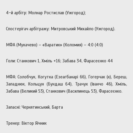
4-й арбітр: Молнар Ростислав (Ужгород);
Спостерігач арбітражу: Митровський Михайло (Ужгород).
МФА (Мукачево) – «Варатик» (Коломия) – 4:0 (4:0)
Голи: Станкович 1, Хміль +16; Забава 34, Фарасеєнко 44
МФА: Солобчук, Когутка (Езеагбанарі 66), Гогерчак (к), Береш,
Западнюк, Кольцун (Бундаш 64), Трачук (Іванчо 46), Хміль,
Забава (Великий 53), Станкович (Василинець 53), Фарасеєнко.
Запасні: Чернятинський, Барта
Тренер: Віктор Яічник