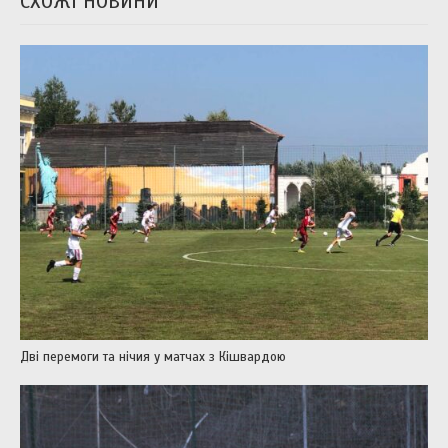
СХОЖІ НОВИНИ
Дві перемоги та нічия у матчах з Кішвардою