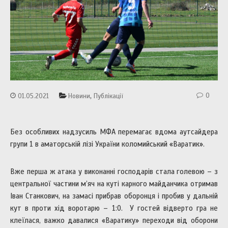
,
0
01.05.2021
Новини
Публікації
Без особливих надзусиль МФА перемагає вдома аутсайдера
групи 1 в аматорській лізі України коломийський «Варатик».
Вже перша ж атака у виконанні господарів стала голевою – з
центральної частини м’яч на куті карного майданчика отримав
Іван Станкович, на замасі прибрав оборонця і пробив у дальній
кут в проти хід воротарю – 1:0. У гостей відверто гра не
клеїлася, важко давалися «Варатику» переходи від оборони