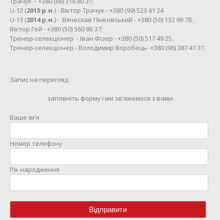
Трачук – +380 (66) 316 80 31;
U-12 (
2015 р.н.
) - Віктор Трачук - +380 (99) 523 41 24
U-13 (
2014 р.н.
) - Вячеслав Пінковський - +380 (50) 132 99 78 ,
Віктор Гей - +380 (50) 560 86 37;
Тренер-селекціонер - Іван Фізер - +380 (50) 517 49 25,
Тренер-селекціонер - Володимир Воробець- +380 (96) 387 41 31.
Запис на перегляд
заповніть форму і ми зв'яжемося з вами
Ваше ім'я
Номер телефону
Рік народження