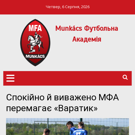
Четвер, 6 Серпня, 2026
Munkács Футбольна
Академія
МФА Mукачево – MFA
MUNKÁCS
Munkach
ФУТБОЛЬНА
АКАДЕМІЯ
Спокійно й виважено МФА
перемагає «Варатик»