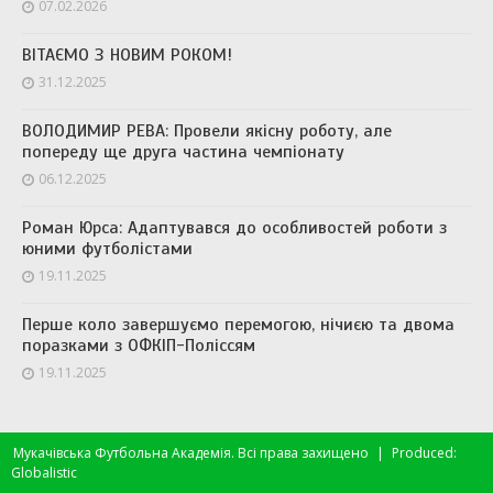
07.02.2026
ВІТАЄМО З НОВИМ РОКОМ!
31.12.2025
ВОЛОДИМИР РЕВА: Провели якісну роботу, але
попереду ще друга частина чемпіонату
06.12.2025
Роман Юрса: Адаптувався до особливостей роботи з
юними футболістами
19.11.2025
Перше коло завершуємо перемогою, нічиєю та двома
поразками з ОФКІП-Поліссям
19.11.2025
Мукачівська Футбольна Академія. Всі права захищено
|
Produced:
Globalistic