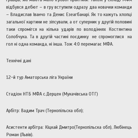
відбувся дебют – в гру вступили одразу два новачки команди
– Владислав Іванчо та Денис Езеагбанарі. Як то кажуть хлопці
загальної картини не зіпсували, а от суперник у другій половині
таки спромігся на кілька ударів по володіннях Костянтина
Солобчука. Та в другій частині поєдинку не спромоглися на
гол ні одна команда, ні інша. Тож 4:0 перемагає МФА.
Технічні дані
12-й тур Аматорська ліга України
Стадіон НТБ МФА с.Дерцен (Мукачівська ОТГ)
Арбітр: Вадим Трач (Тернопільска обл);
Асистенти арбітра: Кіцкай Дмитро(Тернопільска обл), Любінець
Роман (Львів).