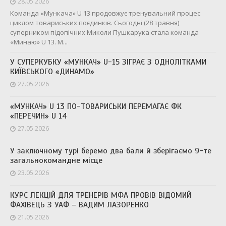
28.05.2026
Команда «Мункача» U 13 продовжує тренувальний процес
циклом товариських поєдинків. Сьогодні (28 травня)
суперником підопічних Миколи Пушкарука стала команда
«Минаю» U 13. М...
У СУПЕРКУБКУ «МУНКАЧ» U-15 ЗІГРАЄ З ОДНОЛІТКАМИ
КИЇВСЬКОГО «ДИНАМО»
27.05.2026
«МУНКАЧ» U 13 ПО-ТОВАРИСЬКИ ПЕРЕМАГАЄ ФК
«ПЕРЕЧИН» U 14
27.05.2026
У заключному турі беремо два бали й зберігаємо 9-те
загальнокомандне місце
23.05.2026
КУРС ЛЕКЦІЙ ДЛЯ ТРЕНЕРІВ МФА ПРОВІВ ВІДОМИЙ
ФАХІВЕЦЬ З УАФ – ВАДИМ ЛАЗОРЕНКО
21.05.2026