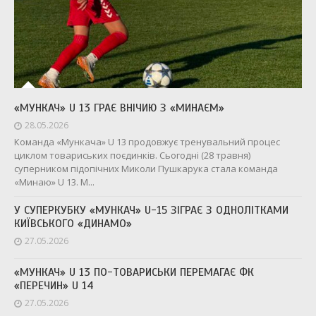
«МУНКАЧ» U 13 ГРАЄ ВНІЧИЮ З «МИНАЄМ»
28.05.2026
Команда «Мункача» U 13 продовжує тренувальний процес
циклом товариських поєдинків. Сьогодні (28 травня)
суперником підопічних Миколи Пушкарука стала команда
«Минаю» U 13. М...
У СУПЕРКУБКУ «МУНКАЧ» U-15 ЗІГРАЄ З ОДНОЛІТКАМИ
КИЇВСЬКОГО «ДИНАМО»
27.05.2026
«МУНКАЧ» U 13 ПО-ТОВАРИСЬКИ ПЕРЕМАГАЄ ФК
«ПЕРЕЧИН» U 14
27.05.2026