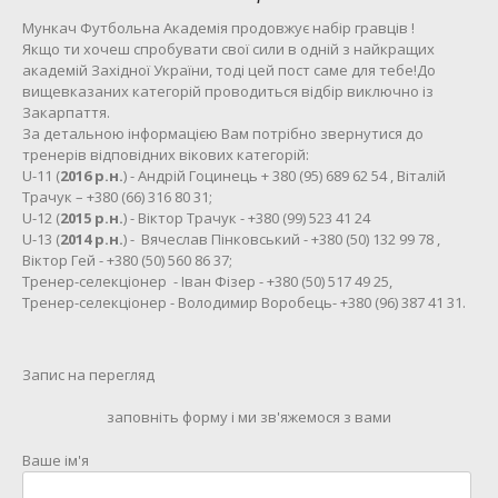
Мункач Футбольна Академія продовжує набір гравців !
Якщо ти хочеш спробувати свої сили в одній з найкращих
академій Західної України, тоді цей пост саме для тебе!До
вищевказаних категорій проводиться відбір виключно із
Закарпаття.
За детальною інформацією Вам потрібно звернутися до
тренерів відповідних вікових категорій:
U-11 (
2016 р.н.
) - Андрій Гоцинець + 380 (95) 689 62 54 , Віталій
Трачук – +380 (66) 316 80 31;
U-12 (
2015 р.н.
) - Віктор Трачук - +380 (99) 523 41 24
U-13 (
2014 р.н.
) - Вячеслав Пінковський - +380 (50) 132 99 78 ,
Віктор Гей - +380 (50) 560 86 37;
Тренер-селекціонер - Іван Фізер - +380 (50) 517 49 25,
Тренер-селекціонер - Володимир Воробець- +380 (96) 387 41 31.
Запис на перегляд
заповніть форму і ми зв'яжемося з вами
Ваше ім'я