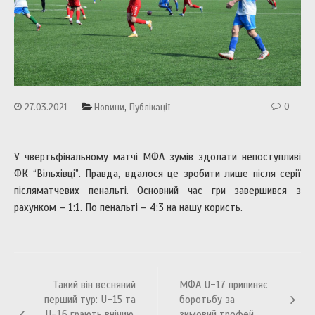
,
0
27.03.2021
Новини
Публікації
У чвертьфінальному матчі МФА зумів здолати непоступливі
ФК “Вільхівці”. Правда, вдалося це зробити лише після серії
післяматчевих пенальті. Основний час гри завершився з
рахунком – 1:1. По пенальті – 4:3 на нашу користь.
Навігація
Такий він весняний
МФА U-17 припиняє
записів
перший тур: U-15 та
боротьбу за
U-16 грають внічию,
зимовий трофей