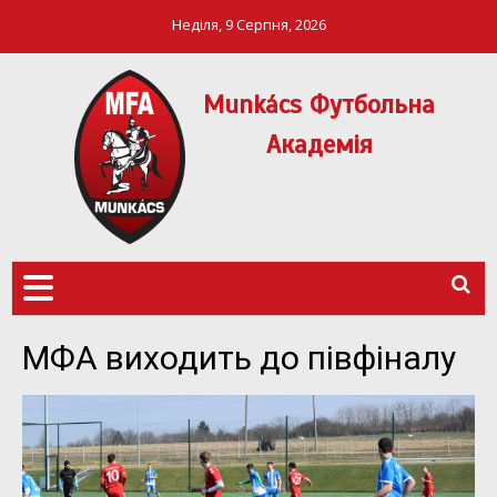
Неділя, 9 Серпня, 2026
Munkács Футбольна
Академія
МФА Mукачево – MFA
MUNKÁCS
Munkach
ФУТБОЛЬНА
АКАДЕМІЯ
МФА виходить до півфіналу