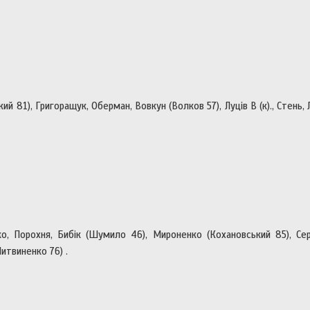
й 81), Григоращук, Оберман, Вовкун (Волков 57), Луців В (к)., Стень, 
ко, Порохня, Бибік (Шумило 46), Мироненко (Кохановський 85), С
итвиненко 76) .