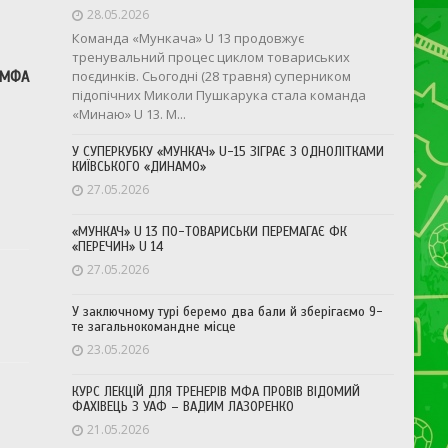
28.05.2026
Команда «Мункача» U 13 продовжує
тренувальний процес циклом товариських
поєдинків. Сьогодні (28 травня) суперником
 МФА
підопічних Миколи Пушкарука стала команда
«Минаю» U 13. М...
У СУПЕРКУБКУ «МУНКАЧ» U-15 ЗІГРАЄ З ОДНОЛІТКАМИ
КИЇВСЬКОГО «ДИНАМО»
27.05.2026
«МУНКАЧ» U 13 ПО-ТОВАРИСЬКИ ПЕРЕМАГАЄ ФК
«ПЕРЕЧИН» U 14
27.05.2026
У заключному турі беремо два бали й зберігаємо 9-
те загальнокомандне місце
23.05.2026
КУРС ЛЕКЦІЙ ДЛЯ ТРЕНЕРІВ МФА ПРОВІВ ВІДОМИЙ
ФАХІВЕЦЬ З УАФ – ВАДИМ ЛАЗОРЕНКО
21.05.2026