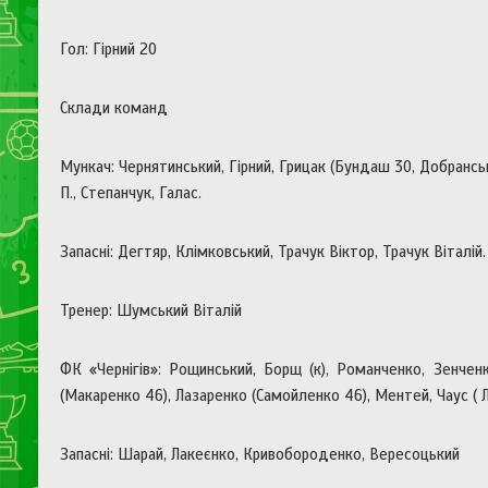
Гол: Гірний 20
Склади команд
Мункач: Чернятинський, Гірний, Грицак (Бундаш 30, Добранськи
П., Степанчук, Галас.
Запасні: Дегтяр, Клімковський, Трачук Віктор, Трачук Віталій.
Тренер: Шумський Віталій
ФК «Чернігів»: Рощинський, Борщ (к), Романченко, Зенчен
(Макаренко 46), Лазаренко (Самойленко 46), Ментей, Чаус ( Л
Запасні: Шарай, Лакеєнко, Кривобороденко, Вересоцький