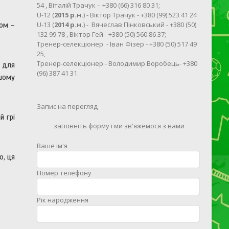
54 , Віталій Трачук – +380 (66) 316 80 31;
U-12 (
2015 р.н.
) - Віктор Трачук - +380 (99) 523 41 24
U-13 (
2014 р.н.
) - Вячеслав Пінковський - +380 (50)
ком –
132 99 78 , Віктор Гей - +380 (50) 560 86 37;
Тренер-селекціонер - Іван Фізер - +380 (50) 517 49
25,
Тренер-селекціонер - Володимир Воробець- +380
и для
(96) 387 41 31.
ншому
Запис на перегляд
й грі
заповніть форму і ми зв'яжемося з вами
Ваше ім'я
о, ця
Номер телефону
Рік народження