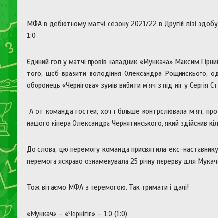
МФА в дебютному матчі сезону 2021/22 в Другій лізі здобув
1:0.
Єдиний гол у матчі провів нападник «Мункача» Максим Гірни
того, щоб вразити володіння Олександра Рощинскього, од
оборонець «Чернігова» зумів вибити м’яч з під ніг у Сергія Ст
А от команда гостей, хоч і більше контролювала м’яч, про
нашого кіпера Олександра Чернятинського, який здійснив кіль
До слова, цю перемогу команда присвятила екс-наставнику, 
перемога яскраво ознаменувала 25 річну перерву для Мукач
Тож вітаємо МФА з перемогою. Так тримати і далі!
«Мункач» – «Чернігів» – 1:0 (1:0)