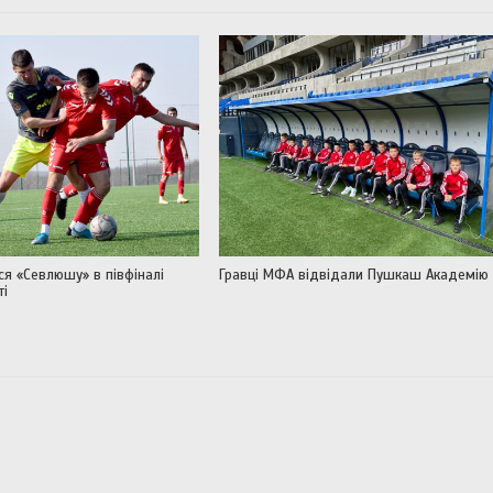
я «Севлюшу» в півфіналі
Гравці МФА відвідали Пушкаш Академію
ті