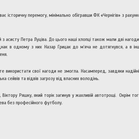
ає історичну перемогу, мінімально обігравши ФК «Чернігів» з рахун
й з асисту Петра Луціва. До цього наші хлопці також мали дві нагод
нак в одному з них Назар Грицак до м’яча не дотягнувся, а в і
еня.
те використати свої нагоди не змогла. Насамперед, завдяки надійні
ка сейвів та відвів загрозу від власних володінь.
Віктору Ряшку, який торік загинув у жахливій автотрощі. Окрім тог
ева без професійного футболу.