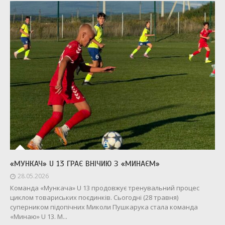
«МУНКАЧ» U 13 ГРАЄ ВНІЧИЮ З «МИНАЄМ»
28.05.2026
Команда «Мункача» U 13 продовжує тренувальний процес
циклом товариських поєдинків. Сьогодні (28 травня)
суперником підопічних Миколи Пушкарука стала команда
«Минаю» U 13. М...