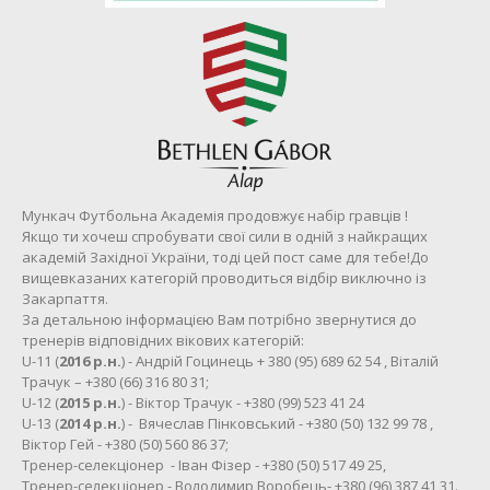
Мункач Футбольна Академія продовжує набір гравців !
Якщо ти хочеш спробувати свої сили в одній з найкращих
академій Західної України, тоді цей пост саме для тебе!До
вищевказаних категорій проводиться відбір виключно із
Закарпаття.
За детальною інформацією Вам потрібно звернутися до
тренерів відповідних вікових категорій:
U-11 (
2016 р.н.
) - Андрій Гоцинець + 380 (95) 689 62 54 , Віталій
Трачук – +380 (66) 316 80 31;
U-12 (
2015 р.н.
) - Віктор Трачук - +380 (99) 523 41 24
U-13 (
2014 р.н.
) - Вячеслав Пінковський - +380 (50) 132 99 78 ,
Віктор Гей - +380 (50) 560 86 37;
Тренер-селекціонер - Іван Фізер - +380 (50) 517 49 25,
Тренер-селекціонер - Володимир Воробець- +380 (96) 387 41 31.