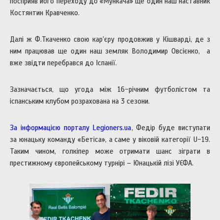
посприяв його переходу до «Мункача» ще один наш наставник
Костянтин Кравченко.
Далі ж Ф.Ткаченко свою кар’єру продовжив у Кішварді, де з
ним працював ще один наш земляк Володимир Овсієнко, а
вже звідти перебрався до Іспанії.
Зазначається, що угода між 16-річним футболістом та
іспанським клубом розрахована на 3 сезони.
За інформацією порталу Legioners.ua
, Федір буде виступати
за юнацьку команду «Бетіса», а саме у віковій категорії U-19.
Таким чином, голкіпер може отримати шанс зіграти в
престижному європейському турнірі – Юнацькій лізі УЄФА.