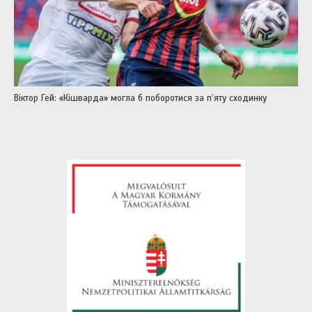
Віктор Гей: «Кішварда» могла б поборотися за п’яту сходинку