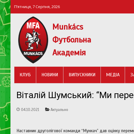
П’ятниця, 7 Серпня, 2026
Munkács
Футбольна
Академія
MUNKÁCS ФУТБОЛЬНА АКАДЕМІЯ
МФА Mукачево – MFA Munkach
КЛУБ
НОВИНИ
ВИПУСКНИКИ
МЕДІА
З
Віталій Шумський: “Ми пер
04.10.2021
Актуально
Наставник друголігової команди “Мункач” дав оцінку перем