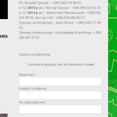
54 , Віталій Трачук – +380 (66) 316 80 31;
U-12 (
2015 р.н.
) - Віктор Трачук - +380 (99) 523 41 24
U-13 (
2014 р.н.
) - Вячеслав Пінковський - +380 (50)
132 99 78 , Віктор Гей - +380 (50) 560 86 37;
Тренер-селекціонер - Іван Фізер - +380 (50) 517 49
25,
Тренер-селекціонер - Володимир Воробець- +380
 МФА
(96) 387 41 31.
Запис на перегляд
заповніть форму і ми зв'яжемося з вами
Ваше ім'я
Номер телефону
Рік народження