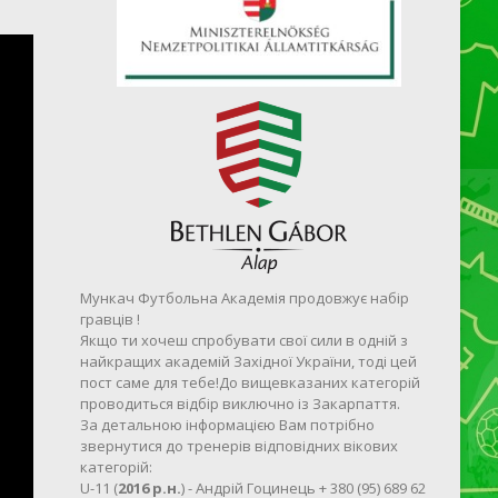
Мункач Футбольна Академія продовжує набір
гравців !
Якщо ти хочеш спробувати свої сили в одній з
найкращих академій Західної України, тоді цей
пост саме для тебе!До вищевказаних категорій
проводиться відбір виключно із Закарпаття.
За детальною інформацією Вам потрібно
звернутися до тренерів відповідних вікових
категорій:
U-11 (
2016 р.н.
) - Андрій Гоцинець + 380 (95) 689 62