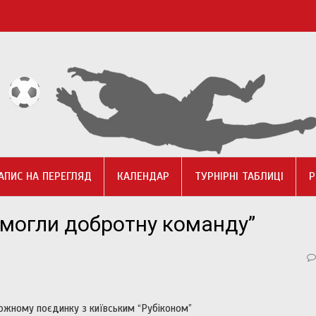
АПИС НА ПЕРЕГЛЯД
КАЛЕНДАР
ТУРНІРНІ ТАБЛИЦІ
Р
емогли добротну команду”
ожному поєдинку з київським “Рубіконом”