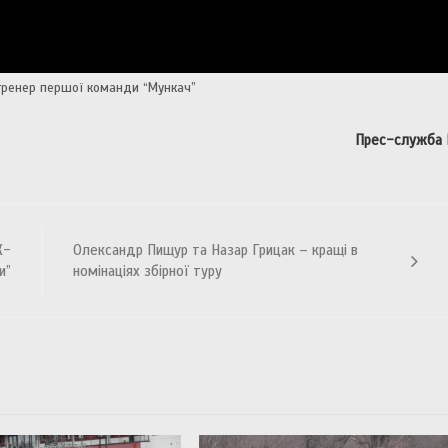
 тренер першої команди “Мункач”
Прес-служба
К-
Олександр Пищур та Назар Грицак – кращі в
и”
номінаціях збірної туру