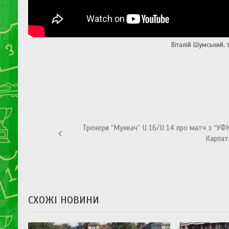
Віталій Шумський,
Навігація
Тренери “Мункач” U 16/U 14 про матч з “УФ
записів
Карпат
СХОЖІ НОВИНИ