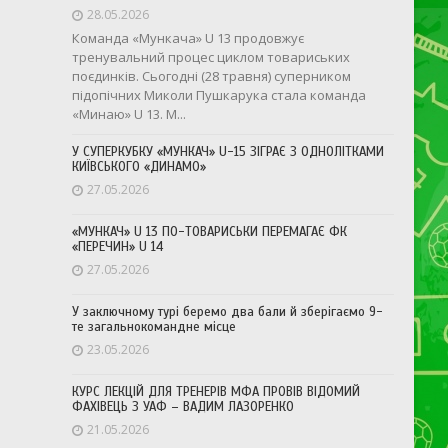
28.05.2026
Команда «Мункача» U 13 продовжує
тренувальний процес циклом товариських
поєдинків. Сьогодні (28 травня) суперником
підопічних Миколи Пушкарука стала команда
«Минаю» U 13. М...
У СУПЕРКУБКУ «МУНКАЧ» U-15 ЗІГРАЄ З ОДНОЛІТКАМИ
КИЇВСЬКОГО «ДИНАМО»
27.05.2026
«МУНКАЧ» U 13 ПО-ТОВАРИСЬКИ ПЕРЕМАГАЄ ФК
«ПЕРЕЧИН» U 14
27.05.2026
У заключному турі беремо два бали й зберігаємо 9-
те загальнокомандне місце
23.05.2026
КУРС ЛЕКЦІЙ ДЛЯ ТРЕНЕРІВ МФА ПРОВІВ ВІДОМИЙ
ФАХІВЕЦЬ З УАФ – ВАДИМ ЛАЗОРЕНКО
21.05.2026