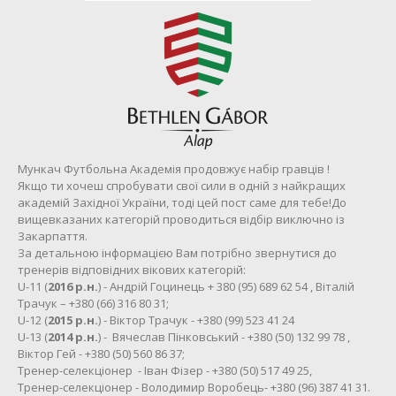
Мункач Футбольна Академія продовжує набір гравців !
Якщо ти хочеш спробувати свої сили в одній з найкращих
академій Західної України, тоді цей пост саме для тебе!До
вищевказаних категорій проводиться відбір виключно із
Закарпаття.
За детальною інформацією Вам потрібно звернутися до
тренерів відповідних вікових категорій:
U-11 (
2016 р.н.
) - Андрій Гоцинець + 380 (95) 689 62 54 , Віталій
Трачук – +380 (66) 316 80 31;
U-12 (
2015 р.н.
) - Віктор Трачук - +380 (99) 523 41 24
U-13 (
2014 р.н.
) - Вячеслав Пінковський - +380 (50) 132 99 78 ,
Віктор Гей - +380 (50) 560 86 37;
Тренер-селекціонер - Іван Фізер - +380 (50) 517 49 25,
Тренер-селекціонер - Володимир Воробець- +380 (96) 387 41 31.