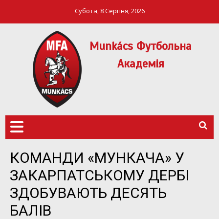
Субота, 8 Серпня, 2026
Munkács Футбольна
Академія
МФА Mукачево – MFA
MUNKÁCS
Munkach
ФУТБОЛЬНА
АКАДЕМІЯ
КОМАНДИ «МУНКАЧА» У
ЗАКАРПАТСЬКОМУ ДЕРБІ
ЗДОБУВАЮТЬ ДЕСЯТЬ
БАЛІВ