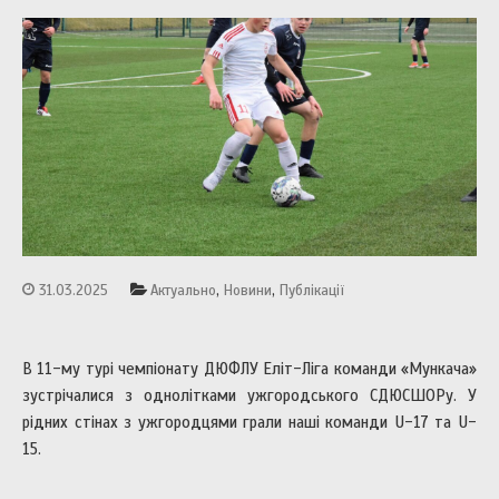
,
,
31.03.2025
Актуально
Новини
Публікації
В 11-му турі чемпіонату ДЮФЛУ Еліт-Ліга команди «Мункача»
зустрічалися з однолітками ужгородського СДЮСШОРу. У
рідних стінах з ужгородцями грали наші команди U-17 та U-
15.