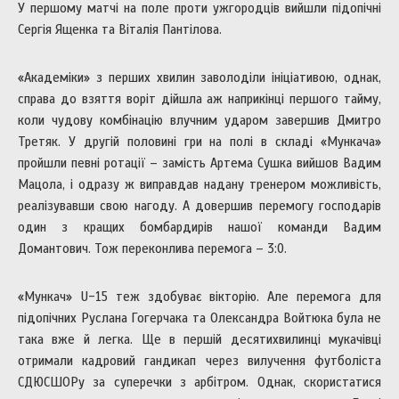
У першому матчі на поле проти ужгородців вийшли підопічні
Сергія Ященка та Віталія Пантілова.
«Академіки» з перших хвилин заволоділи ініціативою, однак,
справа до взяття воріт дійшла аж наприкінці першого тайму,
коли чудову комбінацію влучним ударом завершив Дмитро
Третяк. У другій половині гри на полі в складі «Мункача»
пройшли певні ротації – замість Артема Сушка вийшов Вадим
Мацола, і одразу ж виправдав надану тренером можливість,
реалізувавши свою нагоду. А довершив перемогу господарів
один з кращих бомбардирів нашої команди Вадим
Домантович. Тож переконлива перемога – 3:0.
«Мункач» U-15 теж здобуває вікторію. Але перемога для
підопічних Руслана Гогерчака та Олександра Войтюка була не
така вже й легка. Ще в першій десятихвилинці мукачівці
отримали кадровий гандикап через вилучення футболіста
СДЮСШОРу за суперечки з арбітром. Однак, скористатися