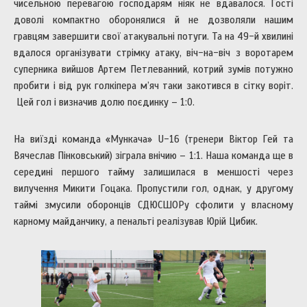
чисельною перевагою господарям ніяк не вдавалося. Гості
доволі компактно оборонялися й не дозволяли нашим
гравцям завершити свої атакувальні потуги. Та на 49-й хвилині
вдалося організувати стрімку атаку, віч-на-віч з воротарем
суперника вийшов Артем Петлеванний, котрий зумів потужно
пробити і від рук голкіпера м’яч таки закотився в сітку воріт.
Цей гол і визначив долю поєдинку – 1:0.
На виїзді команда «Мункача» U-16 (тренери Віктор Гей та
Вячеслав Пінковський) зіграла внічию – 1:1. Наша команда ще в
середині першого тайму залишилася в меншості через
вилучення Микити Гоцака. Пропустили гол, однак, у другому
таймі змусили оборонців СДЮСШОРу сфолити у власному
карному майданчику, а пенальті реалізував Юрій Цибик.