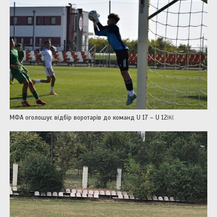
МФА оголошує відбір воротарів до команд U 17 – U 12￼