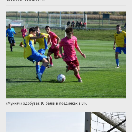
«Мункач» здобуває 10 балів в поєдинках з ВІК