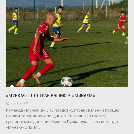
«МУНКАЧ» U 13 ГРАЄ ВНІЧИЮ З «МИНАЄМ»
28.05.2026
Команда «Мункача» U 13 продовжує тренувальний процес
циклом товариських поєдинків. Сьогодні (28 травня)
суперником підопічних Миколи Пушкарука стала команда
«Минаю» U 13. М...