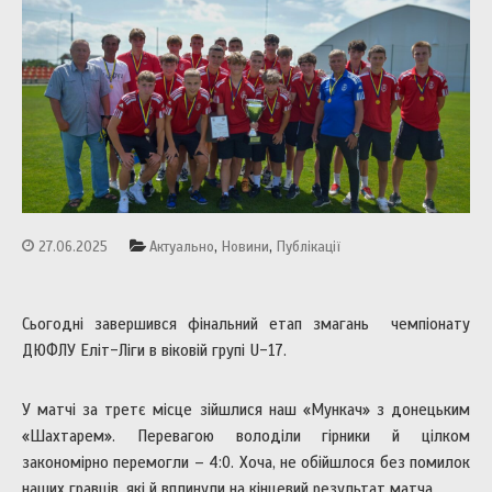
,
,
27.06.2025
Актуально
Новини
Публікації
Сьогодні завершився фінальний етап змагань чемпіонату
ДЮФЛУ Еліт-Ліги в віковій групі U-17.
У матчі за третє місце зійшлися наш «Мункач» з донецьким
«Шахтарем». Перевагою володіли гірники й цілком
закономірно перемогли – 4:0. Хоча, не обійшлося без помилок
наших гравців, які й вплинули на кінцевий результат матча.