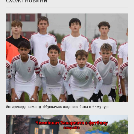
СХОЖІ НОВИНИ
Антирекорд команд «Мункача»: жодного бала в 6-му турі