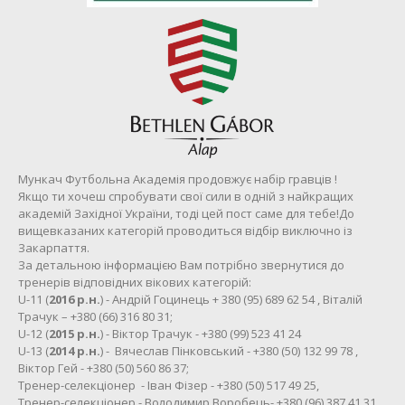
Мункач Футбольна Академія продовжує набір гравців !
Якщо ти хочеш спробувати свої сили в одній з найкращих
академій Західної України, тоді цей пост саме для тебе!До
вищевказаних категорій проводиться відбір виключно із
Закарпаття.
За детальною інформацією Вам потрібно звернутися до
тренерів відповідних вікових категорій:
U-11 (
2016 р.н.
) - Андрій Гоцинець + 380 (95) 689 62 54 , Віталій
Трачук – +380 (66) 316 80 31;
U-12 (
2015 р.н.
) - Віктор Трачук - +380 (99) 523 41 24
U-13 (
2014 р.н.
) - Вячеслав Пінковський - +380 (50) 132 99 78 ,
Віктор Гей - +380 (50) 560 86 37;
Тренер-селекціонер - Іван Фізер - +380 (50) 517 49 25,
Тренер-селекціонер - Володимир Воробець- +380 (96) 387 41 31.