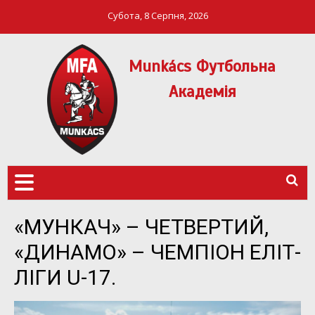
Субота, 8 Серпня, 2026
Munkács Футбольна
Академія
МФА Mукачево – MFA
MUNKÁCS
Munkach
ФУТБОЛЬНА
АКАДЕМІЯ
«МУНКАЧ» – ЧЕТВЕРТИЙ,
«ДИНАМО» – ЧЕМПІОН ЕЛІТ-
ЛІГИ U-17.