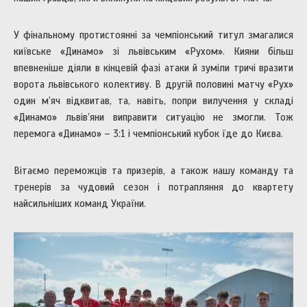
У фінальному протистоянні за чемпіонський титул змагалися
київське «Динамо» зі львівським «Рухом». Кияни більш
впевненіше діяли в кінцевій фазі атаки й зуміли тричі вразити
ворота львівського колективу. В другій половині матчу «Рух»
один м’яч відквитав, та, навіть, попри вилучення у складі
«Динамо» львів’яни виправити ситуацію не змогли. Тож
перемога «Динамо» – 3:1 і чемпіонський кубок їде до Києва.
Вітаємо переможців та призерів, а також нашу команду та
тренерів за чудовий сезон і потрапляння до квартету
найсильніших команд України.