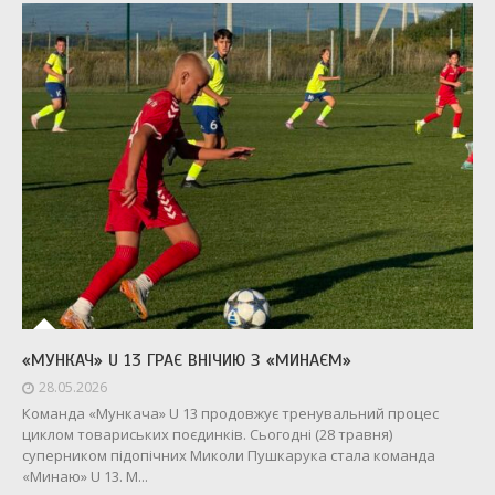
«МУНКАЧ» U 13 ГРАЄ ВНІЧИЮ З «МИНАЄМ»
28.05.2026
Команда «Мункача» U 13 продовжує тренувальний процес
циклом товариських поєдинків. Сьогодні (28 травня)
суперником підопічних Миколи Пушкарука стала команда
«Минаю» U 13. М...