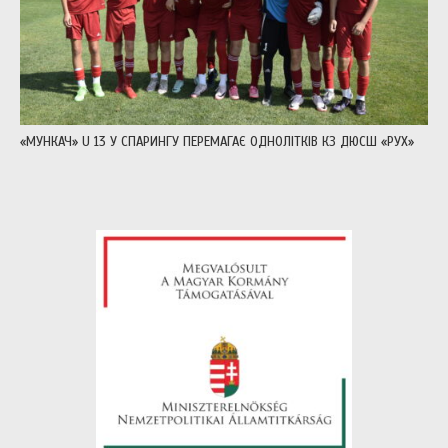
«МУНКАЧ» U 13 У СПАРИНГУ ПЕРЕМАГАЄ ОДНОЛІТКІВ КЗ ДЮСШ «РУХ»