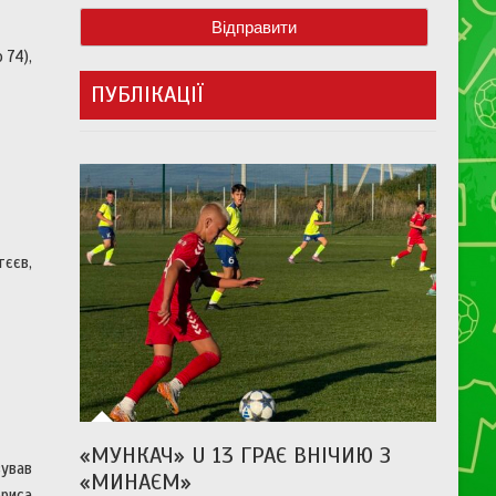
 74),
ПУБЛІКАЦІЇ
тєєв,
«МУНКАЧ» U 13 ГРАЄ ВНІЧИЮ З
ував
«МИНАЄМ»
ориса