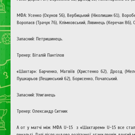
МФА: Усенко (Охунов 56), Вербицький (Ніколишин 61), Воробе
Воропаєв (Трачук 76), Клімковський, Лявинець (Керечан 86), С
Запасний: Петришинець.
Тренер: Віталій Пантілов
«Шахтар»: Барченко, Матвіїв (Христенко 62), Дрозд (Меле
Пушкарьов (Лещинський 62), Борисенко, Почапський.
Запасний: Улиганець
Тренер: Олександр Ситник
А от у матчі між МФА U-15 з «Шахтарем» U-15 все стало
пенальті. Далі після чудово розіграної атаки провів другий м