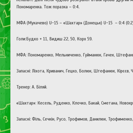
Пономаренка. Тож поразка – 0:4.
МФА (Мукачево) U-15 – «Шахтар» (Донецьк) U-15 – 0:4 (0:2
Голи:Будко + 11, Видиш 22, 50, Корх 59.
МФА: Пономаренко, Мельниченко, Гуйманюк, Гачек, Штефанко,
Запасні: Ліхота, Криванич, Гецко, Болюк, Штефанюк, Кірєєв, 
Тренер: А. Біляй.
«Шахтар»: Кесель, Руденко, Клочко, Бакай, Сметана, Новок
Запасні: Філь, Сечкін, Русо, Трофимов, Данилюк, Трофименко,