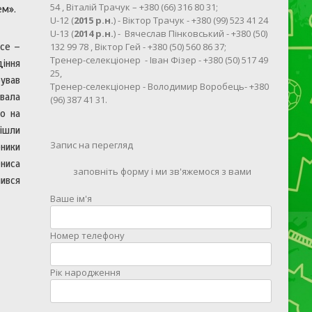
54 , Віталій Трачук – +380 (66) 316 80 31;
ем».
U-12 (
2015 р.н.
) - Віктор Трачук - +380 (99) 523 41 24
U-13 (
2014 р.н.
) - Вячеслав Пінковський - +380 (50)
132 99 78 , Віктор Гей - +380 (50) 560 86 37;
все –
Тренер-селекціонер - Іван Фізер - +380 (50) 517 49
діння
25,
рував
Тренер-селекціонер - Володимир Воробець- +380
ювала
(96) 387 41 31.
мо на
пішли
Запис на перегляд
рники
ениса
заповніть форму і ми зв'яжемося з вами
шився
Ваше ім'я
Номер телефону
Рік народження