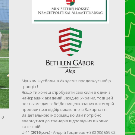
Мункач Футбольна Академія продовжує набір
гравців !
Якщо ти хочеш спробувати свої сили в одній з
найкращих академій Західної України, тоді цей
пост саме для тебе!До вищевказаних категорій
проводиться відбір виключно із Закарпаття.
За детальною інформацією Вам потрібно
0
звернутися до тренерів відповідних вікових
категорій:
U-11 (
2016 р.н.
) - Андрій Гоцинець + 380 (95) 689 62