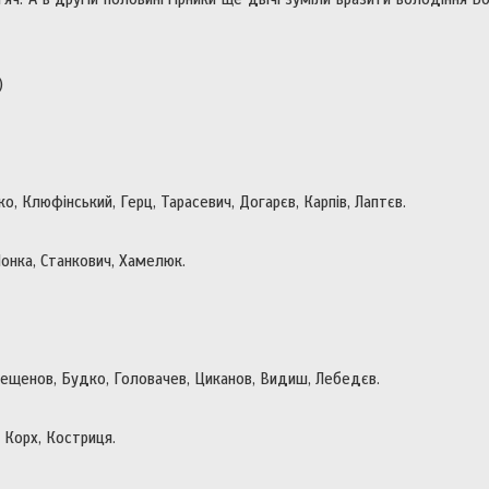
)
 Клюфінський, Герц, Тарасевич, Догарєв, Карпів, Лаптєв.
Чонка, Станкович, Хамелюк.
рещенов, Будко, Головачев, Циканов, Видиш, Лебедєв.
 Корх, Костриця.