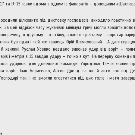
7 та U-15 грали вдома з одним із фаворитів – донецьким «Шахтар
роходили цілковито під диктовку господарів, виходило практично 
. За цей відрізок часу мукачівці мінімум тричі могли вразити воло
оперечину, в другому – в стійку, а вже в третьому – воротар пари
 атаки був один і той же гравець Юрій Клімковський. А далі спрац
-й хвилині Руслан Усенко невдало виконав удар від воріт – пря
арів і метрів з 15 завдав удару – точно в кут. На перерву команди 
ийшла ударною для донецької команди. Упродовж 15-ти хвилин гі
тки воріт. Іван Борисенко, Антон Дрозд та ще й авто гол від Д
осподарі так і не змогли оговтатися від цих голів і матч завер
)
)