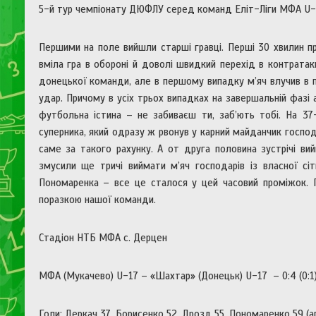
5-й тур чемпіонату ДЮФЛУ серед команд Еліт-Ліги МФА U-1
Першими на поле вийшли старші гравці. Перші 30 хвилин п
вміла гра в обороні й доволі швидкий перехід в контратаки
донецької команди, але в першому випадку м’яч влучив в п
удар. Причому в усіх трьох випадках на завершальній фазі
футбольна істина – не забиваєш ти, заб’ють тобі. На 37
суперника, який одразу ж рвонув у карний майданчик господ
саме за такого рахунку. А от друга половина зустрічі в
змусили ще тричі виймати м’яч господарів із власної сі
Пономаренка – все це сталося у цей часовий проміжок. Г
поразкою нашої команди.
Стадіон НТБ МФА с. Дерцен
МФА (Мукачево) U-17 – «Шахтар» (Донецьк) U-17 – 0:4 (0:1
Голи: Деркач 37, Борисенко 52, Дрозд 55, Пономаренко 59 (аг