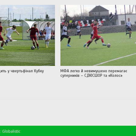
ить у чвертьфінал Кубку
МФА легко й невимушено перемагає
суперників – СДЮСШОР та «Колос»
 Globalistic