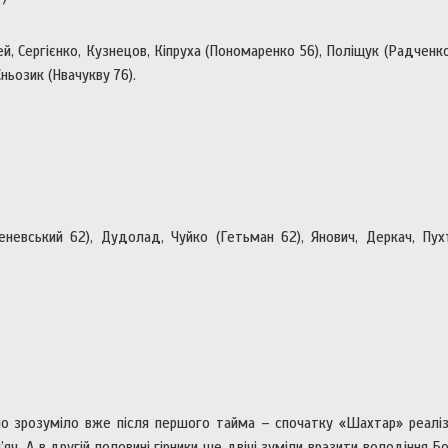
й, Сергієнко, Кузнецов, Кіпруха (Пономаренко 56), Поліщук (Радченко
ньозик (Нвачукву 76).
невський 62), Дудолад, Чуйко (Гетьман 62), Янович, Деркач, Пух
 зрозуміло вже після першого тайма – спочатку «Шахтар» реаліз
’яч. А в другій половині гірники ще двічі зуміли вразити володіння Б