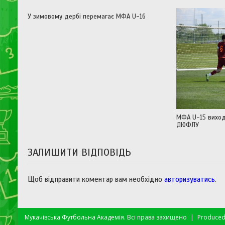
У зимовому дербі перемагає МФА U-16
МФА U-15 виход
ДЮФЛУ
ЗАЛИШИТИ ВІДПОВІДЬ
Щоб відправити коментар вам необхідно
авторизуватись
.
Мукачівська Футбольна Академія. Всі права захищено
|
Produced: