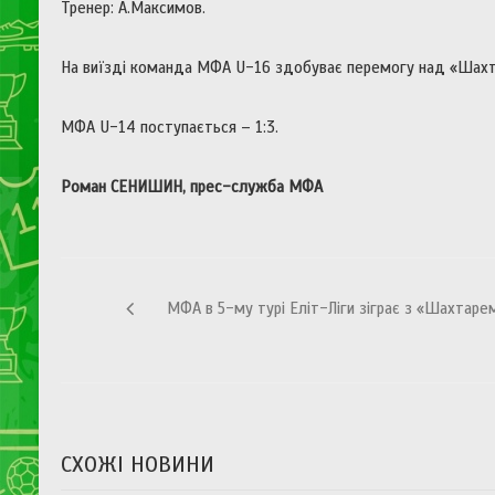
Тренер: А.Максимов.
На виїзді команда МФА U-16 здобуває перемогу над «Шахт
МФА U-14 поступається – 1:3.
Роман СЕНИШИН, прес-служба МФА
Навігація
МФА в 5-му турі Еліт-Ліги зіграє з «Шахтаре
записів
СХОЖІ НОВИНИ