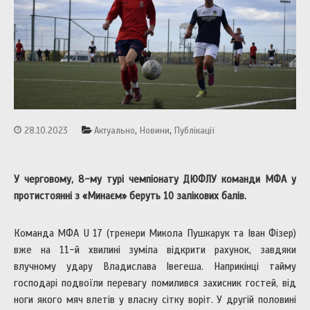
,
,
28.10.2023
Актуально
Новини
Публікації
У черговому, 8-му турі чемпіонату ДЮФЛУ команди МФА у
протистоянні з «Минаєм» беруть 10 залікових балів.
Команда МФА U 17 (тренери Микола Пушкарук та Іван Фізер)
вже на 11-й хвилині зуміла відкрити рахунок, завдяки
влучному удару Владислава Івегеша. Наприкінці тайму
господарі подвоїли перевагу помилився захисник гостей, від
ноги якого мяч влетів у власну сітку воріт. У другій половині