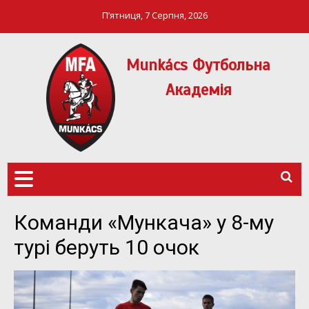
П’ятниця, 7 Серпня, 2026
Munkács Футбольна
Академія
МФА Mукачево – MFA
MUNKÁCS
Munkach
ФУТБОЛЬНА
АКАДЕМІЯ
Команди «Мункача» у 8-му
турі беруть 10 очок