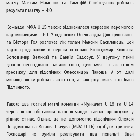
матчу Максим Мамонов та Тимофій Слободянюк роблять
результат матчу – 4:0.
Команда МФА U 15 також відзначилася яскравою перемогою
над минайцями – 6:1. У підопічних Олександра Дністрянського
та Віктора Гея розпочав лік голам Максим Василинець, цей
заділ продовжили в першій половині Володимир Квіквінія,
Володимир Великий та Даниїл Сидорук. У другому таймі
доволі несподівано забили гості, цей мяч став голом
престижу для підопічних Олександра Пакоша. А от далі
минайці знову роблять авто гол, а завершує матч гол Івана
Підтинного.
Також два гостеві матчі команди «Мункача» U 16 та U 14
через певні обставини наші команди також проводили у
рідних стінах. Однак, це не допомогло підопічним Олексія
Позднякова та Віталія Трачука (МФА U 16) здобути три очки.
Господарі не зуміли реалізувати два пенальті (Іван