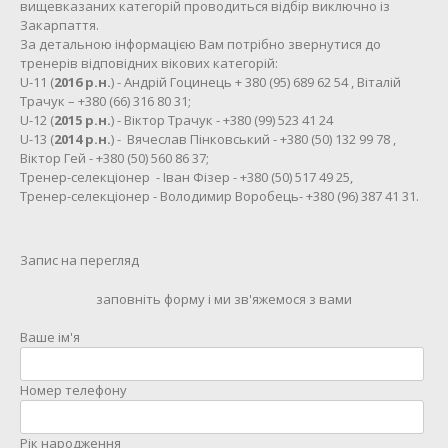
вищевказаних категорій проводиться відбір виключно із
Закарпаття.
За детальною інформацією Вам потрібно звернутися до
тренерів відповідних вікових категорій:
U-11 (
2016 р.н.
) - Андрій Гоцинець + 380 (95) 689 62 54 , Віталій
Трачук – +380 (66) 316 80 31;
U-12 (
2015 р.н.
) - Віктор Трачук - +380 (99) 523 41 24
U-13 (
2014 р.н.
) - Вячеслав Пінковський - +380 (50) 132 99 78 ,
Віктор Гей - +380 (50) 560 86 37;
Тренер-селекціонер - Іван Фізер - +380 (50) 517 49 25,
Тренер-селекціонер - Володимир Воробець- +380 (96) 387 41 31.
Запис на перегляд
заповніть форму і ми зв'яжемося з вами
Ваше ім'я
Номер телефону
Рік народження