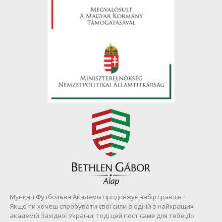
Мункач Футбольна Академія продовжує набір гравців !
Якщо ти хочеш спробувати свої сили в одній з найкращих
академій Західної України, тоді цей пост саме для тебе!До