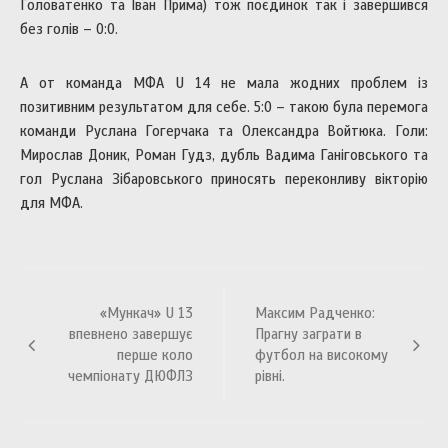
Головатенко та Іван Прима) тож поєдинок так і завершився
без голів – 0:0.
А от команда МФА U 14 не мала жодних проблем із
позитивним результатом для себе. 5:0 – такою була перемога
команди Руслана Гогерчака та Олександра Войтюка. Голи:
Мирослав Доник, Роман Гудз, дубль Вадима Ганіговського та
гол Руслана Зібаровського приносять переконливу вікторію
для МФА.
Навігація
«Мункач» U 13
Максим Радченко:
записів
впевнено завершує
Прагну заграти в
перше коло
футбол на високому
чемпіонату ДЮФЛЗ
рівні.