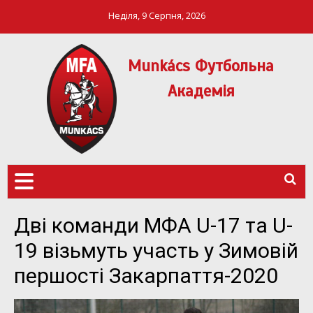
Неділя, 9 Серпня, 2026
Munkács Футбольна
Академія
МФА Mукачево – MFA
MUNKÁCS
Munkach
ФУТБОЛЬНА
АКАДЕМІЯ
Дві команди МФА U-17 та U-
19 візьмуть участь у Зимовій
першості Закарпаття-2020