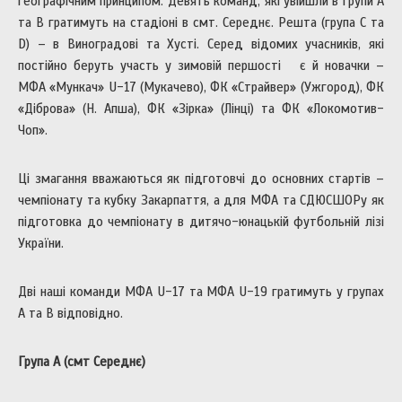
географічним принципом. Девять команд, які увійшли в групи А
та В гратимуть на стадіоні в смт. Середнє. Решта (група С та
D) – в Виноградові та Хусті. Серед відомих учасників, які
постійно беруть участь у зимовій першості є й новачки –
МФА «Мункач» U-17 (Мукачево), ФК «Страйвер» (Ужгород), ФК
«Діброва» (Н. Апша), ФК «Зірка» (Лінці) та ФК «Локомотив-
Чоп».
Ці змагання вважаються як підготовчі до основних стартів –
чемпіонату та кубку Закарпаття, а для МФА та СДЮСШОРу як
підготовка до чемпіонату в дитячо-юнацькій футбольній лізі
України.
Дві наші команди МФА U-17 та МФА U-19 гратимуть у групах
А та В відповідно.
Група А (смт Середнє)