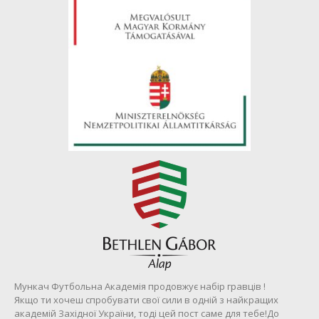
Мункач Футбольна Академія продовжує набір гравців !
Якщо ти хочеш спробувати свої сили в одній з найкращих
академій Західної України, тоді цей пост саме для тебе!До