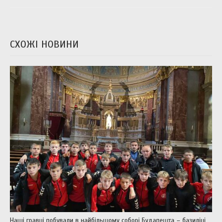
СХОЖІ НОВИНИ
Наші гравці побували в найбільшому соборі Будапешта – базиліці