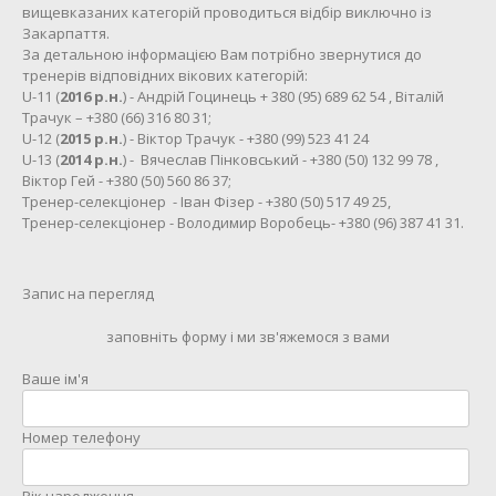
вищевказаних категорій проводиться відбір виключно із
Закарпаття.
За детальною інформацією Вам потрібно звернутися до
тренерів відповідних вікових категорій:
U-11 (
2016 р.н.
) - Андрій Гоцинець + 380 (95) 689 62 54 , Віталій
Трачук – +380 (66) 316 80 31;
U-12 (
2015 р.н.
) - Віктор Трачук - +380 (99) 523 41 24
U-13 (
2014 р.н.
) - Вячеслав Пінковський - +380 (50) 132 99 78 ,
Віктор Гей - +380 (50) 560 86 37;
Тренер-селекціонер - Іван Фізер - +380 (50) 517 49 25,
Тренер-селекціонер - Володимир Воробець- +380 (96) 387 41 31.
Запис на перегляд
заповніть форму і ми зв'яжемося з вами
Ваше ім'я
Номер телефону