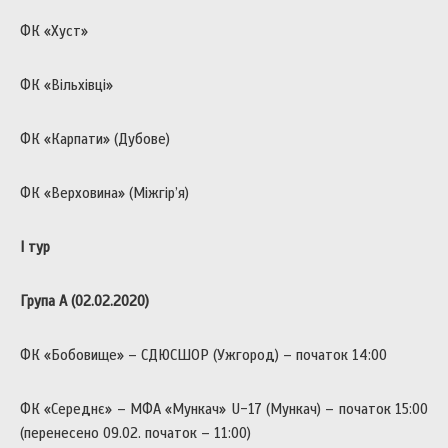
ФК «Хуст»
ФК «Вільхівці»
ФК «Карпати» (Дубове)
ФК «Верховина» (Міжгір’я)
І тур
Група А (02.02.2020)
ФК «Бобовище» – СДЮСШОР (Ужгород) – початок 14:00
ФК «Середнє» – МФА «Мункач» U-17 (Мункач) – початок 15:00
(перенесено 09.02. початок – 11:00)