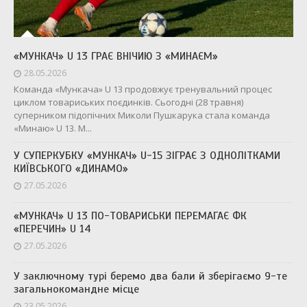
«МУНКАЧ» U 13 ГРАЄ ВНІЧИЮ З «МИНАЄМ»
28.05.2026
Команда «Мункача» U 13 продовжує тренувальний процес
циклом товариських поєдинків. Сьогодні (28 травня)
суперником підопічних Миколи Пушкарука стала команда
«Минаю» U 13. М...
У СУПЕРКУБКУ «МУНКАЧ» U-15 ЗІГРАЄ З ОДНОЛІТКАМИ
КИЇВСЬКОГО «ДИНАМО»
27.05.2026
«МУНКАЧ» U 13 ПО-ТОВАРИСЬКИ ПЕРЕМАГАЄ ФК
«ПЕРЕЧИН» U 14
27.05.2026
У заключному турі беремо два бали й зберігаємо 9-те
загальнокомандне місце
23.05.2026