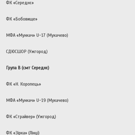
ФК «Середнє»
ФК «Бобовище»
МФА «Мункач» U-17 (Мукачево)
СДЮСШОР (Ужгород)
Група B (смт Середнє)
ФК «Н. Коропець»
МФА «Мункач» U-19 (Мукачево)
ФК «Страйвер» (Ужгород)
ФК «Зірка» (Лінці)