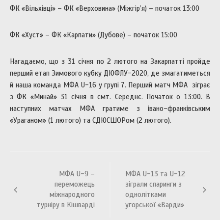
ФК «Вільхівці» – ФК «Верховина» (Міжгір’я) – початок 13:00
ФК «Хуст» – ФК «Карпати» (Дубове) – початок 15:00
Нагадаємо, що з 31 січня по 2 лютого на Закарпатті пройде
перший етап Зимового кубку ДЮФЛУ-2020, де змагатиметься
й наша команда МФА U-16 у групі 7. Перший матч МФА зіграє
з ФК «Минай» 31 січня в смт. Середнє. Початок о 13:00. В
наступних матчах МФА гратиме з івано-франківським
«Ураганом» (1 лютого) та СДЮСШОРом (2 лютого).
Навігація
МФА U-9 –
МФА U-13 та U-12
записів
переможець
зіграли спаринги з
міжнародного
однолітками
турніру в Кішварді
угорської «Варди»