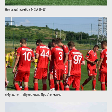
Нелегкий камбек МФА U-17
«Мункач» – «Буковина». Прев”ю матча