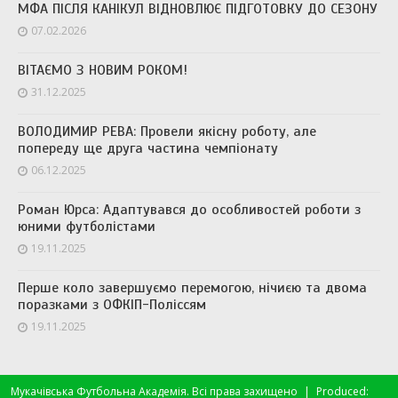
МФА ПІСЛЯ КАНІКУЛ ВІДНОВЛЮЄ ПІДГОТОВКУ ДО СЕЗОНУ
07.02.2026
ВІТАЄМО З НОВИМ РОКОМ!
31.12.2025
ВОЛОДИМИР РЕВА: Провели якісну роботу, але
попереду ще друга частина чемпіонату
06.12.2025
Роман Юрса: Адаптувався до особливостей роботи з
юними футболістами
19.11.2025
Перше коло завершуємо перемогою, нічиєю та двома
поразками з ОФКІП-Поліссям
19.11.2025
Мукачівська Футбольна Академія. Всі права захищено
|
Produced: