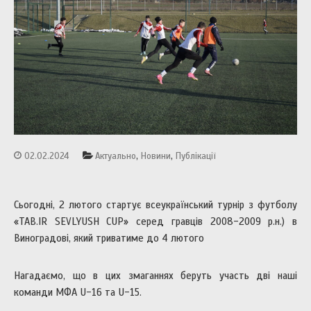
,
,
02.02.2024
Актуально
Новини
Публікації
Сьогодні, 2 лютого стартує всеукраїнський турнір з футболу
«TAB.IR SEVLYUSH CUP» серед гравців 2008-2009 р.н.) в
Виноградові, який триватиме до 4 лютого
Нагадаємо, що в цих змаганнях беруть участь дві наші
команди МФА U-16 та U-15.