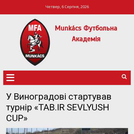
Четвер, 6 Серпня, 2026
Munkács Футбольна
Академія
МФА Mукачево – MFA
MUNKÁCS
Munkach
ФУТБОЛЬНА
АКАДЕМІЯ
У Виноградові стартував
турнір «TAB.IR SEVLYUSH
CUP»