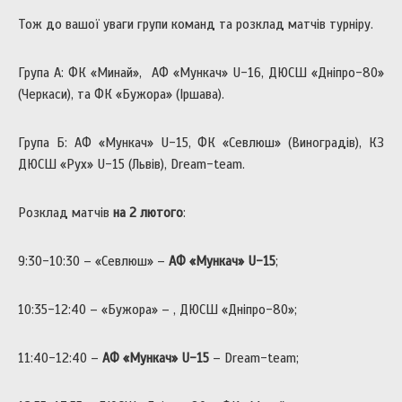
Тож до вашої уваги групи команд та розклад матчів турніру.
Група А: ФК «Минай», АФ «Мункач» U-16, ДЮСШ «Дніпро-80»
(Черкаси), та ФК «Бужора» (Іршава).
Група Б: АФ «Мункач» U-15, ФК «Севлюш» (Виноградів), КЗ
ДЮСШ «Рух» U-15 (Львів), Dream-team.
Розклад матчів
на 2 лютого
:
9:30-10:30 – «Севлюш» –
АФ «Мункач»
U
-15
;
10:35-12:40 – «Бужора» – , ДЮСШ «Дніпро-80»;
11:40-12:40 –
АФ «Мункач»
U
-15
– Dream-team;