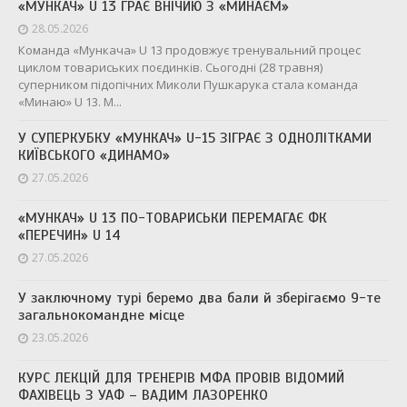
«МУНКАЧ» U 13 ГРАЄ ВНІЧИЮ З «МИНАЄМ»
28.05.2026
Команда «Мункача» U 13 продовжує тренувальний процес
циклом товариських поєдинків. Сьогодні (28 травня)
суперником підопічних Миколи Пушкарука стала команда
«Минаю» U 13. М...
У СУПЕРКУБКУ «МУНКАЧ» U-15 ЗІГРАЄ З ОДНОЛІТКАМИ
КИЇВСЬКОГО «ДИНАМО»
27.05.2026
«МУНКАЧ» U 13 ПО-ТОВАРИСЬКИ ПЕРЕМАГАЄ ФК
«ПЕРЕЧИН» U 14
27.05.2026
У заключному турі беремо два бали й зберігаємо 9-те
загальнокомандне місце
23.05.2026
КУРС ЛЕКЦІЙ ДЛЯ ТРЕНЕРІВ МФА ПРОВІВ ВІДОМИЙ
ФАХІВЕЦЬ З УАФ – ВАДИМ ЛАЗОРЕНКО