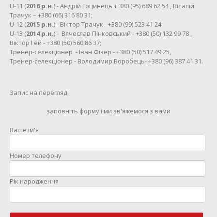
U-11 (
2016 р.н.
) - Андрій Гоцинець + 380 (95) 689 62 54 , Віталій
Трачук – +380 (66) 316 80 31;
U-12 (
2015 р.н.
) - Віктор Трачук - +380 (99) 523 41 24
U-13 (
2014 р.н.
) - Вячеслав Пінковський - +380 (50) 132 99 78 ,
Віктор Гей - +380 (50) 560 86 37;
Тренер-селекціонер - Іван Фізер - +380 (50) 517 49 25,
Тренер-селекціонер - Володимир Воробець- +380 (96) 387 41 31.
Запис на перегляд
заповніть форму і ми зв'яжемося з вами
Ваше ім'я
Номер телефону
Рік народження