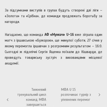
За підсумками виступів в групах будуть створені дві ліги –
«Золота» та «Срібна», де команди продовжать боротьбу за
нагороди.
Нагадаємо, що команда
АФ «Мункач»
U
-16
вже зіграла один
матч з іршавською «Бужорою», ще минулої суботи, 27 січня у
якому перемогла іршавчан з розгромним результатом – 16:0.
Сьогодні ж підопічні Сергія Ященка поїхали до Кішварди, де
проведуть товариську зустріч з вихованцями місцевої
академії.
Навігація
Тижневий
МФА U 15
записів
тренувальний цикл
розпочинає турнір з
команд МФА
упевнених перемог
завершиться