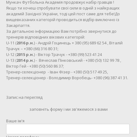
Мункач Футбольна Академія продовжує набір гравців !
Якщо ти хочеш спробувати свої сили в одній з найкращих
академій Західної України, тоді цей пост саме для тебе!До
вищевказаних категорій проводиться відбір виключно із
Закарпаття.
За детальною інформацією Вам потрібно звернутися до
тренерів відповідних вікових категорій:
U-11 (
2016 р.н.
) - Андрій Гоцинець + 380 (95) 689 62 54 , Віталій
Трачук – +380 (66) 316 80 31;
U-12 (
2015 р.н.
) - Віктор Трачук - +380 (99) 523 41 24
U-13 (
2014 р.н.
) - Вячеслав Пінковський - +380 (50) 132 99 78 ,
Віктор Гей - +380 (50) 560 86 37;
Тренер-селекціонер - Іван Фізер - +380 (50) 517 49 25,
Тренер-селекціонер - Володимир Воробець- +380 (96) 387 41 31.
Запис на перегляд
заповніть форму і ми зв'яжемося з вами
Ваше ім'я