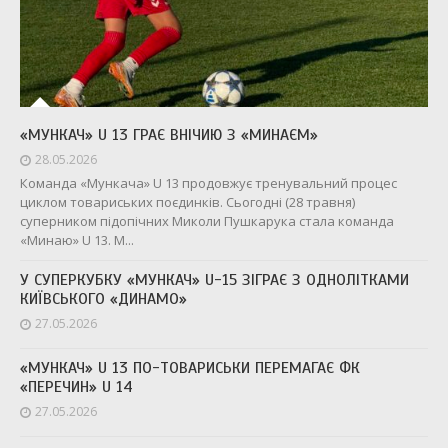
«МУНКАЧ» U 13 ГРАЄ ВНІЧИЮ З «МИНАЄМ»
28.05.2026
Команда «Мункача» U 13 продовжує тренувальний процес
циклом товариських поєдинків. Сьогодні (28 травня)
суперником підопічних Миколи Пушкарука стала команда
«Минаю» U 13. М...
У СУПЕРКУБКУ «МУНКАЧ» U-15 ЗІГРАЄ З ОДНОЛІТКАМИ
КИЇВСЬКОГО «ДИНАМО»
27.05.2026
«МУНКАЧ» U 13 ПО-ТОВАРИСЬКИ ПЕРЕМАГАЄ ФК
«ПЕРЕЧИН» U 14
27.05.2026