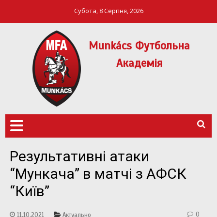
Субота, 8 Серпня, 2026
Munkács Футбольна
Академія
МФА Mукачево – MFA
MUNKÁCS
Munkach
ФУТБОЛЬНА
АКАДЕМІЯ
Результативні атаки
“Мункача” в матчі з АФСК
“Київ”
0
11.10.2021
Актуально