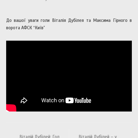
До вашої уваги голи Віталія Дубілея та Максима Гірного в
ворота АФСК “Київ”
Навігація
Віталій Дубілей: Гол
Віталій Дубілей – у