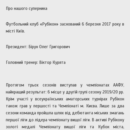
Про нашого суперника
Футбольний клуб «Рубікон» заснований 6 березня 2017 року в
місті Київ.
Президент: Бірун Олег Григорович
Головний тренер: Віктор Курята
Протягом трьох сезонів виступав у чемпіонатах ААФУ,
найкращий результат: 6 місце у другій групі сезону 2019/20 рр.
Крім участі у всеукраїнських аматорських турнірах Рубікон
також грав у першості та Чемпіонаті м. Києва. Лише за два
сезони команда пройшла шлях від дебютанта міських змагань
першої ліги до лідера чемпіонату вищої ліги. В активі Рубікону
золоті медалі Чемпіонату вищої ліги та Кубок міста,