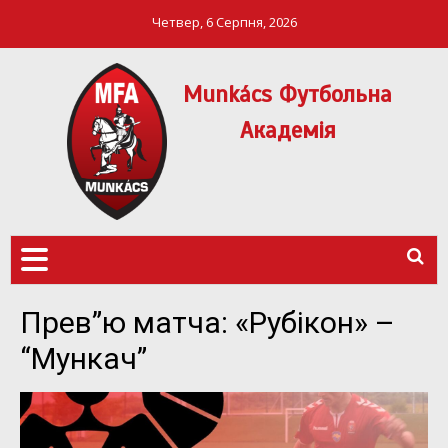
Четвер, 6 Серпня, 2026
Munkács Футбольна
Академія
МФА Mукачево – MFA
MUNKÁCS
Munkach
ФУТБОЛЬНА
АКАДЕМІЯ
Прев”ю матча: «Рубікон» –
“Мункач”