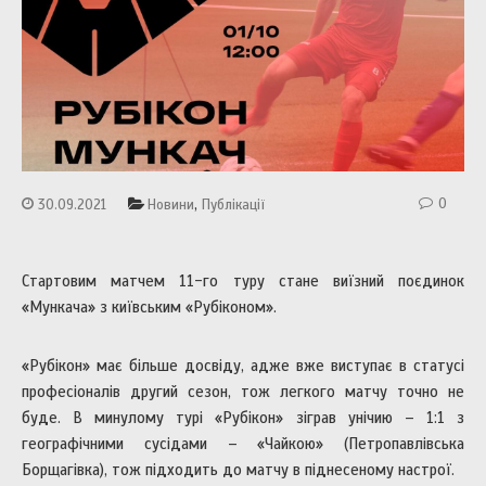
,
0
30.09.2021
Новини
Публікації
Стартовим матчем 11-го туру стане виїзний поєдинок
«Мункача» з київським «Рубіконом».
«Рубікон» має більше досвіду, адже вже виступає в статусі
професіоналів другий сезон, тож легкого матчу точно не
буде. В минулому турі «Рубікон» зіграв унічию – 1:1 з
географічними сусідами – «Чайкою» (Петропавлівська
Борщагівка), тож підходить до матчу в піднесеному настрої.