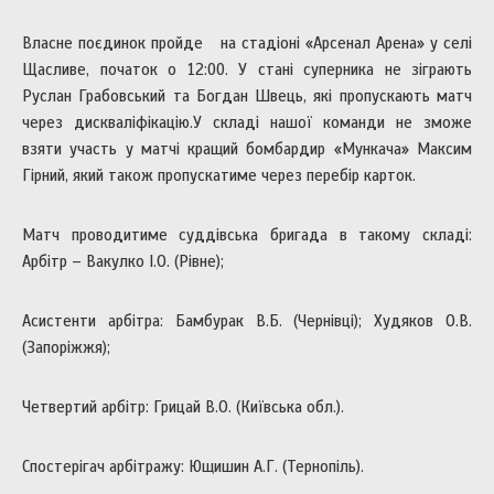
Власне поєдинок пройде на стадіоні «Арсенал Арена» у селі
Щасливе, початок о 12:00. У стані суперника не зіграють
Руслан Грабовський та Богдан Швець, які пропускають матч
через дискваліфікацію.У складі нашої команди не зможе
взяти участь у матчі кращий бомбардир «Мункача» Максим
Гірний, який також пропускатиме через перебір карток.
Матч проводитиме суддівська бригада в такому складі:
Арбітр – Вакулко І.О. (Рівне);
Асистенти арбітра: Бамбурак В.Б. (Чернівці); Худяков О.В.
(Запоріжжя);
Четвертий арбітр: Грицай В.О. (Київська обл.).
Спостерігач арбітражу: Ющишин А.Г. (Тернопіль).