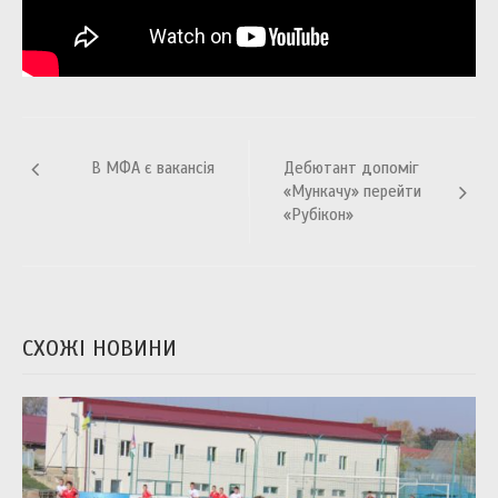
Навігація
В МФА є вакансія
Дебютант допоміг
записів
«Мункачу» перейти
«Рубікон»
СХОЖІ НОВИНИ