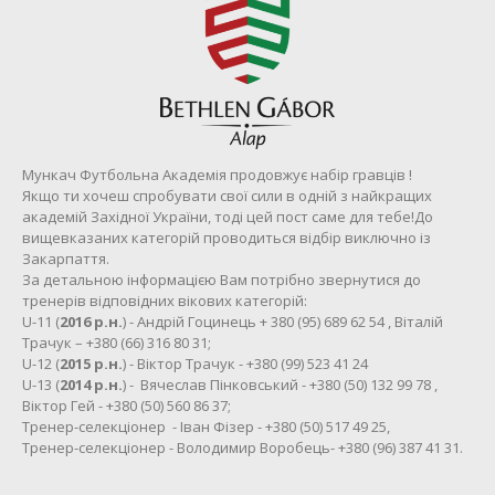
Мункач Футбольна Академія продовжує набір гравців !
Якщо ти хочеш спробувати свої сили в одній з найкращих
академій Західної України, тоді цей пост саме для тебе!До
вищевказаних категорій проводиться відбір виключно із
Закарпаття.
За детальною інформацією Вам потрібно звернутися до
тренерів відповідних вікових категорій:
U-11 (
2016 р.н.
) - Андрій Гоцинець + 380 (95) 689 62 54 , Віталій
Трачук – +380 (66) 316 80 31;
U-12 (
2015 р.н.
) - Віктор Трачук - +380 (99) 523 41 24
U-13 (
2014 р.н.
) - Вячеслав Пінковський - +380 (50) 132 99 78 ,
Віктор Гей - +380 (50) 560 86 37;
Тренер-селекціонер - Іван Фізер - +380 (50) 517 49 25,
Тренер-селекціонер - Володимир Воробець- +380 (96) 387 41 31.