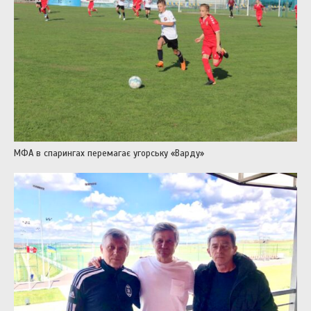
МФА в спарингах перемагає угорську «Варду»