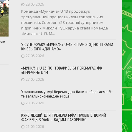
28.05.2026
Команда «Мункача» U 13 продовжує
тренувальний процес циклом товариських
поєдинків. Сьогодні (28 травня) суперником
підопічних Миколи Пушкарука стала команда
«Минаю» U 13. М...
дою
У СУПЕРКУБКУ «МУНКАЧ» U-15 ЗІГРАЄ З ОДНОЛІТКАМИ
КИЇВСЬКОГО «ДИНАМО»
27.05.2026
«МУНКАЧ» U 13 ПО-ТОВАРИСЬКИ ПЕРЕМАГАЄ ФК
«ПЕРЕЧИН» U 14
27.05.2026
У заключному турі беремо два бали й зберігаємо 9-
те загальнокомандне місце
23.05.2026
КУРС ЛЕКЦІЙ ДЛЯ ТРЕНЕРІВ МФА ПРОВІВ ВІДОМИЙ
ФАХІВЕЦЬ З УАФ – ВАДИМ ЛАЗОРЕНКО
21.05.2026