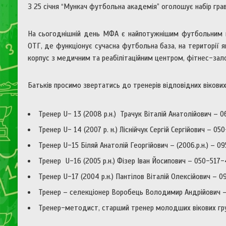
З 25 січня “Мункач футбольна академія” оголошує набір гравц
На сьогоднішній день МФА є найпотужнішим футбольним цен
ОТГ, де функціонує сучасна футбольна база, на території 
корпус з медичним та реабілітаційним центром, фітнес-зал
Батьків просимо звертатись до тренерів відповідних вікови
Тренер U- 13 (2008 р.н.) Трачук Віталій Анатолійович – 
Тренер U- 14 (2007 р. н.) Ліснійчук Сергій Сергійович –
Тренер U-15 Біляй Анатолій Георгійович – (2006.р.н.) – 0
Тренер U-16 (2005 р.н.) Фізер Іван Йосипович – 050-517-
Тренер U-17 (2004 р.н.) Пантілов Віталій Олексійович – 
Тренер – селекціонер Воробець Володимир Андрійович 
Тренер-методист, старший тренер молодших вікових гр