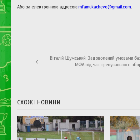
Або за електронною адресою:
mfamukachevo@gmail.com
.
Навігація
Віталій Шумський: Задоволений умовами ба
записів
МФА під час тренувального збо
СХОЖІ НОВИНИ