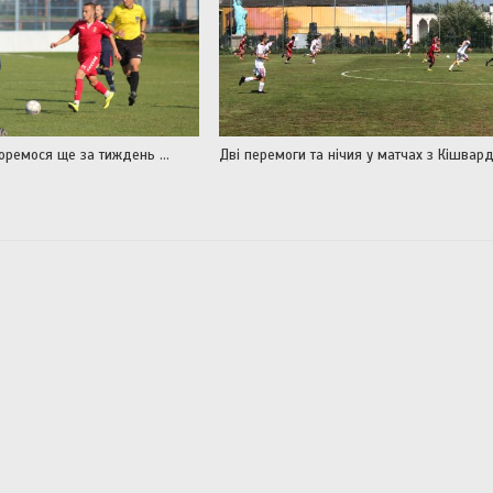
боремося ще за тиждень …
Дві перемоги та нічия у матчах з Кішвар