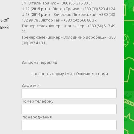
54 , Віталій Трачук – +380 (66) 316 80 31;
U-12 (
2015 р.н.
) - Віктор Трачук - +380 (99) 523 41 24
U-13 (
2014 р.н.
) - Вячеслав Пінковський - +380 (50)
132 99 78 , Віктор Гей - +380 (50) 560 86 37;
ської
Тренер-селекціонер - Іван Фізер - +380 (50) 517 49
льний
25,
Тренер-селекціонер - Володимир Воробець- +380
(96) 387 41 31.
Запис на перегляд
заповніть форму і ми зв'яжемося з вами
Ваше ім'я
Номер телефону
Рік народження