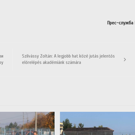
Прес-служба
зи
Szilvássy Zoltán: A legjobb hat közé jutás jelentős
ру
előrelépés akadémiánk számára