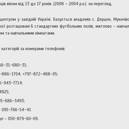
ів віком від 13 до 17 років. (2008 – 2004 р.н.) на перегляд.
тром у західній Україні. Базується академія с. Дерцен, Мукачів
якої розташовані 6 стандартних футбольних полів, житлово – навча
ом та навчальними кімнатами.
х категорій за номерами телефонів:
066-31-680-31;
 050-886-1704, +797-872-488-05;
95-943-7714;
4925;
095-686-3493;
– 095-766-54-41
уп – 050-879-60-09.