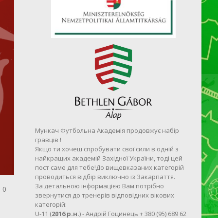
Мункач Футбольна Академія продовжує набір
гравців !
Якщо ти хочеш спробувати свої сили в одній з
найкращих академій Західної України, тоді цей
пост саме для тебе!До вищевказаних категорій
проводиться відбір виключно із Закарпаття.
За детальною інформацією Вам потрібно
0
звернутися до тренерів відповідних вікових
категорій:
U-11 (
2016 р.н.
) - Андрій Гоцинець + 380 (95) 689 62