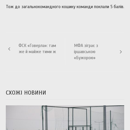
Тож до загальнокомандного кошику команди поклали 5 балів.
Навігація
ФСК «Говерла»: там
МФА зіграє з
записів
же й майже тими ж
іршавською
«Бужорою»
СХОЖІ НОВИНИ