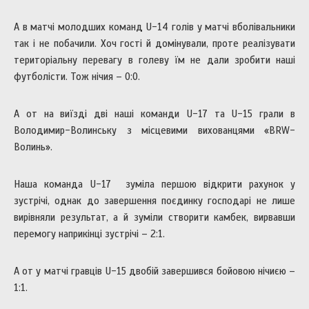
А в матчі молодших команд U-14 голів у матчі вболівальники
так і не побачили. Хоч гості й домінували, проте реалізувати
територіальну перевагу в голеву їм не дали зробити наші
футболісти. Тож нічия – 0:0.
А от на виїзді дві наші команди U-17 та U-15 грали в
Володимир-Волинську з місцевими вихованцями «BRW-
Волинь».
Наша команда U-17 зуміла першою відкрити рахунок у
зустрічі, однак до завершення поєдинку господарі не лише
вирівняли результат, а й зуміли створити камбек, вирвавши
перемогу наприкінці зустрічі – 2:1.
А от у матчі гравців U-15 двобій завершився бойовою нічиєю –
1:1.