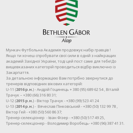
Мункач Футбольна Академія продовжує набір гравців !
Якщо ти хочеш спробувати свої сили в одній з найкращих
академій Західної України, тоді цей пост саме для тебе!До
вищевказаних категорій проводиться відбір виключно із
Закарпаття.
За детальною інформацією Вам потрібно звернутися до
тренерів відповідних вікових категорій:
U-11 (
2016 р.н.
) - Андрій Гоцинець + 380 (95) 689 62 54 , Віталій
Трачук – +380 (66) 316 80 31;
U-12 (
2015 р.н.
) - Віктор Трачук - +380 (99) 523 41 24
U-13 (
2014 р.н.
) - Вячеслав Пінковський - +380 (50) 132 99 78 ,
Віктор Гей - +380 (50) 560 86 37;
Тренер-селекціонер - Іван Фізер - +380 (50) 517 49 25,
Тренер-селекціонер - Володимир Воробець- +380 (96) 387 41 31.