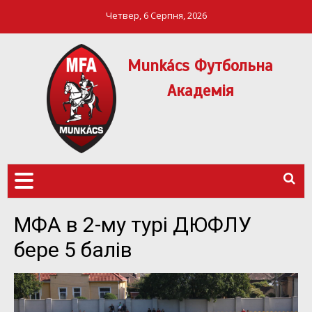
Четвер, 6 Серпня, 2026
Munkács Футбольна
Академія
МФА Mукачево – MFA
MUNKÁCS
Munkach
ФУТБОЛЬНА
АКАДЕМІЯ
МФА в 2-му турі ДЮФЛУ
бере 5 балів