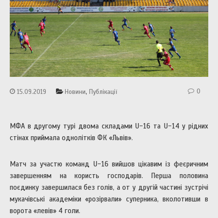
,
0
15.09.2019
Новини
Публікації
МФА в другому турі двома складами U-16 та U-14 у рідних
стінах приймала однолітків ФК «Львів».
Матч за участю команд U-16 вийшов цікавим із феєричним
завершенням на користь господарів. Перша половина
поєдинку завершилася без голів, а от у другій частині зустрічі
мукачівські академіки «розірвали» суперника, вколотивши в
ворота «левів» 4 голи.