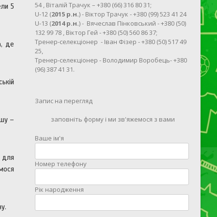
54 , Віталій Трачук – +380 (66) 316 80 31;
ели 5
U-12 (
2015 р.н.
) - Віктор Трачук - +380 (99) 523 41 24
U-13 (
2014 р.н.
) - Вячеслав Пінковський - +380 (50)
132 99 78 , Віктор Гей - +380 (50) 560 86 37;
Тренер-селекціонер - Іван Фізер - +380 (50) 517 49
а, де
25,
Тренер-селекціонер - Володимир Воробець- +380
(96) 387 41 31.
ській
Запис на перегляд
заповніть форму і ми зв'яжемося з вами
ошу –
Ваше ім'я
 для
Номер телефону
мося
Рік народження
у.