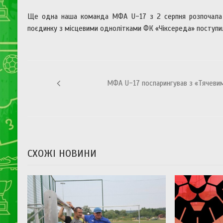
Ще одна наша команда МФА U-17 з 2 серпня розпочала з
поєдинку з місцевими однолітками ФК «Чіксереда» поступил
Навігація
МФА U-17 поспарингував з «Тячеви
записів
СХОЖІ НОВИНИ