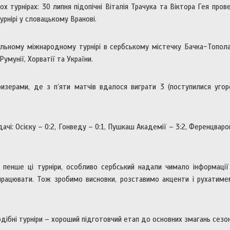
турнірах: 30 липня підопічні Віталія Трачука та Віктора Гея пров
урнірі у словацькому Вранові.
ульному міжнародному турнірі в сербському містечку Бачка-Топол
умунії, Хорватії та України.
изерами, де з п’яти матчів вдалося виграти 3 (поступилися угор
дачі: Осієку – 0:2, Гонведу – 0:1, Пушкаш Академії – 3:2, Ференцвар
 пенше ці турніри, особливо сербський надали чимало інформації
працювати. Тож зробимо висновки, розставимо акценти і рухатиме
ібні турніри – хороший підготовчий етап до основних змагань сезон