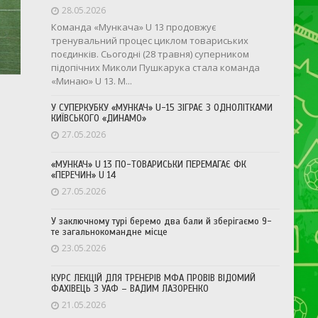
28.05.2026
Команда «Мункача» U 13 продовжує
тренувальний процес циклом товариських
поєдинків. Сьогодні (28 травня) суперником
підопічних Миколи Пушкарука стала команда
«Минаю» U 13. М...
У СУПЕРКУБКУ «МУНКАЧ» U-15 ЗІГРАЄ З ОДНОЛІТКАМИ
КИЇВСЬКОГО «ДИНАМО»
27.05.2026
«МУНКАЧ» U 13 ПО-ТОВАРИСЬКИ ПЕРЕМАГАЄ ФК
«ПЕРЕЧИН» U 14
27.05.2026
У заключному турі беремо два бали й зберігаємо 9-
те загальнокомандне місце
23.05.2026
КУРС ЛЕКЦІЙ ДЛЯ ТРЕНЕРІВ МФА ПРОВІВ ВІДОМИЙ
ФАХІВЕЦЬ З УАФ – ВАДИМ ЛАЗОРЕНКО
21.05.2026