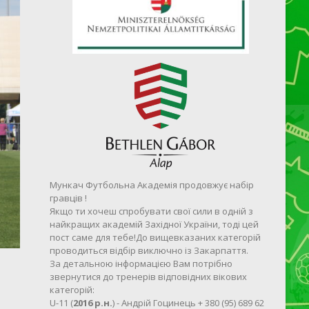
Мункач Футбольна Академія продовжує набір
гравців !
Якщо ти хочеш спробувати свої сили в одній з
найкращих академій Західної України, тоді цей
пост саме для тебе!До вищевказаних категорій
проводиться відбір виключно із Закарпаття.
За детальною інформацією Вам потрібно
звернутися до тренерів відповідних вікових
категорій:
U-11 (
2016 р.н.
) - Андрій Гоцинець + 380 (95) 689 62