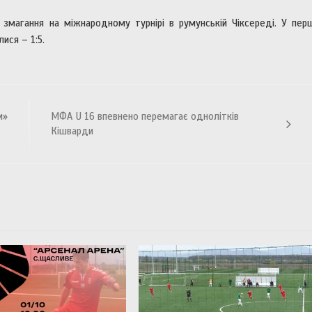
магання на міжнародному турнірі в румунській Чіксереді. У пер
ися – 1:5.
м»
МФА U 16 впевнено перемагає однолітків
Кішварди