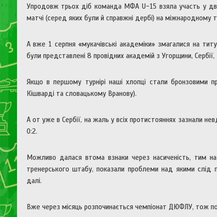
Упродовж трьох діб команда МФА U-15 взяла участь у двох 
матчі (серед яких були й справжні дербі) на міжнародному т
А вже 1 серпня «мукачівські академіки» змагалися на тит
були представлені 8 провідних академій з Угорщини, Сербії, Р
Якщо в першому турнірі наші хлопці стали бронзовими пр
Кішварді та словацькому Вранову).
А от уже в Сербії, на жаль у всіх протистояннях зазнали нев
0:2.
Можливо далася втома взнаки через насиченість, тим на
тренерського штабу, показали проблеми над якими слід 
далі.
Вже через місяць розпочинається чемпіонат ДЮФЛУ, тож под