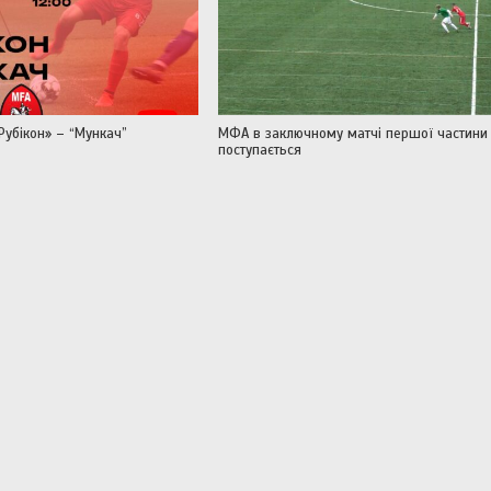
Рубікон» – “Мункач”
МФА в заключному матчі першої частини
поступається