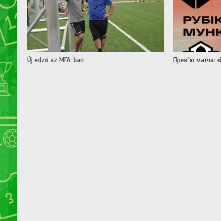
Új edző az MFA-ban
Прев”ю матча: «