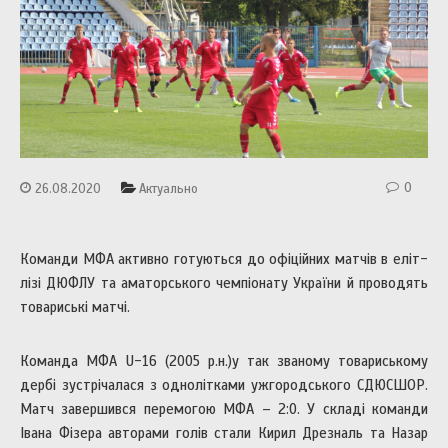
0
26.08.2020
Актуально
Команди МФА активно готуються до офіційних матчів в еліт-
лізі ДЮФЛУ та аматорського чемпіонату України й проводять
товариські матчі.
Команда МФА U-16 (2005 р.н.)у так званому товариському
дербі зустрічалася з однолітками ужгородського СДЮСШОР.
Матч завершився перемогою МФА – 2:0. У складі команди
Івана Фізера авторами голів стали Кирил Дрезналь та Назар