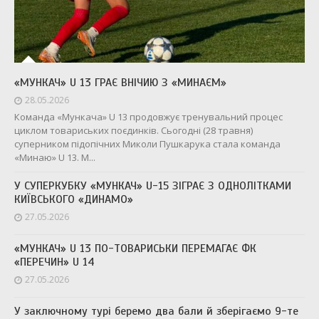
«МУНКАЧ» U 13 ГРАЄ ВНІЧИЮ З «МИНАЄМ»
28.05.2026
Команда «Мункача» U 13 продовжує тренувальний процес
циклом товариських поєдинків. Сьогодні (28 травня)
суперником підопічних Миколи Пушкарука стала команда
«Минаю» U 13. М...
У СУПЕРКУБКУ «МУНКАЧ» U-15 ЗІГРАЄ З ОДНОЛІТКАМИ
КИЇВСЬКОГО «ДИНАМО»
27.05.2026
«МУНКАЧ» U 13 ПО-ТОВАРИСЬКИ ПЕРЕМАГАЄ ФК
«ПЕРЕЧИН» U 14
27.05.2026
У заключному турі беремо два бали й зберігаємо 9-те