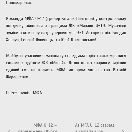
Пономаренко.
Команда МФА U-17 (тренер Віталій Пантілов) у контрольному
поєдинку зійшлися з гравцями ФК «Минай» U-19. Мукачівці
зуміли взяти гору над суперником – 3-1. Автори голів: Богдан
Ховрук, Георгій Лявинець та Юрій Клімковський.
Майбутні учасники чемпіонату серед аматорів також мірялися
силами з дублем ФК «Минай». Долю цього спарингу вирішив
єдиний гол на користь МФА, автором якого став Віталій
Фарасеєнко.
Прес-служба МФА
Навігація
МФА U-12 –
Az MFA U-12 csapata
записів
переможець «Кубку
a Kárpátia Kupa