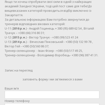
Якщо ти хочеш спробувати свої сили в одній з найкращих
академій Західної України, тоді цей пост саме для тебе!До
вищевказаних категорій проводиться відбір виключно із
Закарпаття.
За детальною інформацією Вам потрібно звернутися до
тренерів відповідних вікових категорій:
U-11 (
2016 р.н.
) - Андрій Гоцинець + 380 (95) 689 62 54 , Віталій
Трачук – +380 (66) 316 80 31;
U-12 (
2015 р.н.
) - Віктор Трачук - +380 (99) 523 41 24
U-13 (
2014 р.н.
) - Вячеслав Пінковський - +380 (50) 132 99 78 ,
Віктор Гей - +380 (50) 560 86 37;
Тренер-селекціонер - Іван Фізер - +380 (50) 517 49 25,
Тренер-селекціонер - Володимир Воробець- +380 (96) 387 41 31.
Запис на перегляд
заповніть форму і ми зв'яжемося з вами
Ваше ім'я
Номер телефону