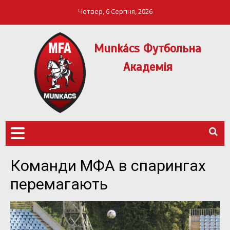
Четвер, 6 Серпня, 2026
Munkács Футбольна
Академія
МФА Mукачево – MFA
MUNKÁCS
Munkach
ФУТБОЛЬНА
АКАДЕМІЯ
Команди МФА в спарингах
перемагають