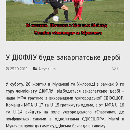
У ДЮФЛУ буде закарпатське дербі
0
25.10.2019
Актуально
У суботу, 26 жовтня в Мукачеві та Ужгороді в рамках 9-го
туру чемпіонату ДЮФЛУ відбудеться закарпатське дербі –
наша МФА гратиме з вихованцями ужгородської СДЮСШОР.
Команди МФА U-17 та U-15 гратимуть удома, а от МФА U-16
та U-14 вийдуть на поле ужгородського «Спартака», де
поміряються силами з однолітками СДЮСШОРу. Матчі в
Мукачеві проводитиме суддівська бригада в такому