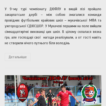
У 9-му турі чемпіонату ДЮФЛУ в вищій лізі пройшло
закарпатське дербі – між собою змагалися команди
провідних футбольних крайових шкіл – мукачівської МФА та
ужгородської СДЮСШОР. У Мукачеві першими на поле вийшли
сімнадцятирічні вихованці цих шкіл. В цілому склалася вязка
гра, але господарі свої нагоди реалізували, а от гості навіть
не створили нічого путнього біля володінь
Детальніше