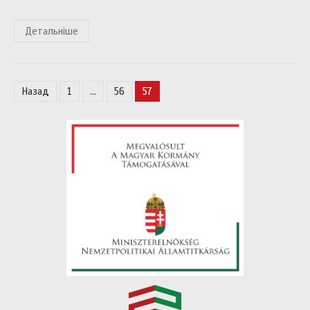
Детальніше
Навігація
Назад
1
…
56
57
записів