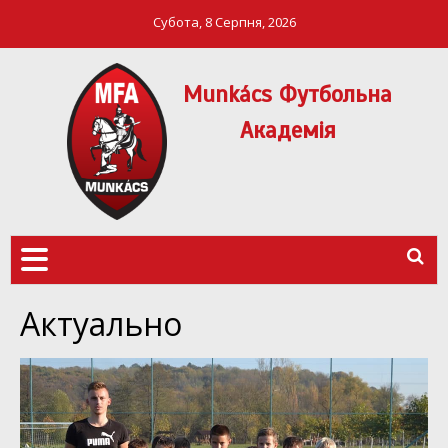
Субота, 8 Серпня, 2026
Munkács Футбольна
Академія
МФА Mукачево – MFA
MUNKÁCS
Munkach
ФУТБОЛЬНА
АКАДЕМІЯ
Актуально