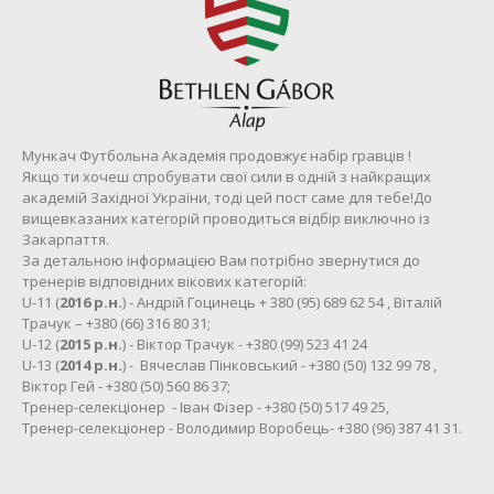
Мункач Футбольна Академія продовжує набір гравців !
Якщо ти хочеш спробувати свої сили в одній з найкращих
академій Західної України, тоді цей пост саме для тебе!До
вищевказаних категорій проводиться відбір виключно із
Закарпаття.
За детальною інформацією Вам потрібно звернутися до
тренерів відповідних вікових категорій:
U-11 (
2016 р.н.
) - Андрій Гоцинець + 380 (95) 689 62 54 , Віталій
Трачук – +380 (66) 316 80 31;
U-12 (
2015 р.н.
) - Віктор Трачук - +380 (99) 523 41 24
U-13 (
2014 р.н.
) - Вячеслав Пінковський - +380 (50) 132 99 78 ,
Віктор Гей - +380 (50) 560 86 37;
Тренер-селекціонер - Іван Фізер - +380 (50) 517 49 25,
Тренер-селекціонер - Володимир Воробець- +380 (96) 387 41 31.