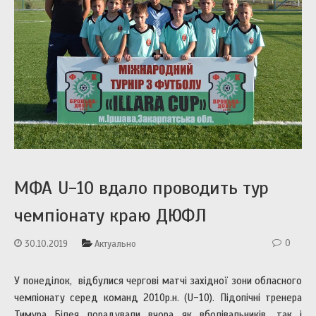
МФА U-10 вдало проводить тур
чемпіонату краю ДЮФЛ
0
30.10.2019
Актуально
У понеділок, відбулися чергові матчі західної зони обласного
чемпіонату серед команд 2010р.н. (U-10). Підопічні тренера
Тимура Білея порадували вчора як вболівальників, так і