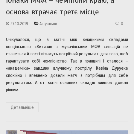
Юнаки МФА – чемпіони краю, а
основа втрачає третє місце
0
27.10.2019
Актуально
Очікувалося, що в матчі між юнацькими складами
концівського «Витязя» з мукачівським МФА сенсацій не
станеться й гості візьмуть потрібний результат для того, щоб
гарантувати собі чемпіонство. Так в принципі і сталося –
«академіки» завдяки влучному пострілу Кевіна Дуруеке
спокійно і впевнено довели матч з потрібним для себе
результатом. А от матч основних складів вийшов доволі
рівним.
Детальніше