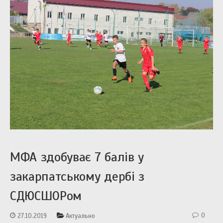
МФА здобуває 7 балів у
закарпатському дербі з
СДЮСШОРом
0
27.10.2019
Актуально