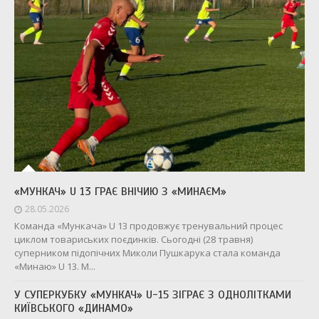
«МУНКАЧ» U 13 ГРАЄ ВНІЧИЮ З «МИНАЄМ»
28.05.2026
Команда «Мункача» U 13 продовжує тренувальний процес
циклом товариських поєдинків. Сьогодні (28 травня)
суперником підопічних Миколи Пушкарука стала команда
«Минаю» U 13. М...
У СУПЕРКУБКУ «МУНКАЧ» U-15 ЗІГРАЄ З ОДНОЛІТКАМИ
КИЇВСЬКОГО «ДИНАМО»