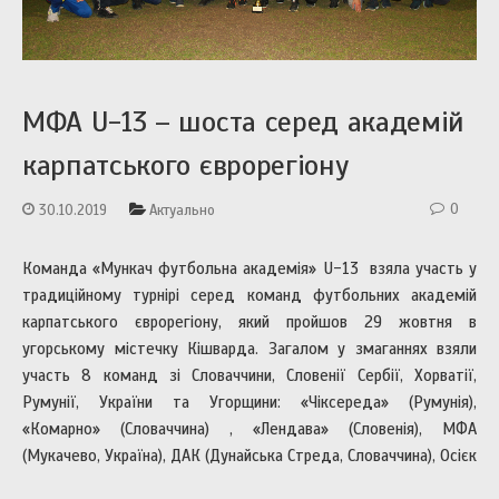
МФА U-13 – шоста серед академій
карпатського єврорегіону
0
30.10.2019
Актуально
Команда «Мункач футбольна академія» U-13 взяла участь у
традиційному турнірі серед команд футбольних академій
карпатського єврорегіону, який пройшов 29 жовтня в
угорському містечку Кішварда. Загалом у змаганнях взяли
участь 8 команд зі Словаччини, Словенії Сербії, Хорватії,
Румунії, України та Угорщини: «Чіксереда» (Румунія),
«Комарно» (Словаччина) , «Лендава» (Словенія), МФА
(Мукачево, Україна), ДАК (Дунайська Стреда, Словаччина), Осієк