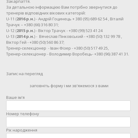
Закарпаття.
За детальною інформацією Вам потрібно звернутися до
тренерів відповідних вікових категорій:
U-11 (
2016 р.н.
) - Андрій Гоцинець + 380 (95) 689 62 54 , Віталій
Трачук – +380 (66) 316 80 31;
U-12 (
2015 р.н.
) - Віктор Трачук - +380 (99) 523 41 24
U-13 (
2014 р.н.
) - Вячеслав Пінковський - +380 (50) 132 99 78 ,
Віктор Гей - +380 (50) 560 86 37;
Тренер-селекціонер - Іван Фізер - +380 (50) 517 49 25,
Тренер-селекціонер - Володимир Воробець- +380 (96) 387 41 31.
Запис на перегляд
заповніть форму і ми зв'яжемося з вами
Ваше ім'я
Номер телефону
Рік народження