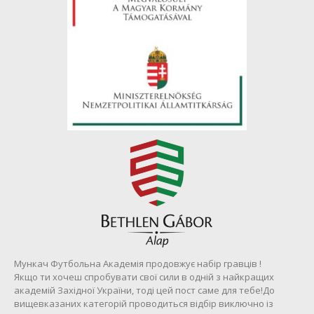
Мункач Футбольна Академія продовжує набір гравців !
Якщо ти хочеш спробувати свої сили в одній з найкращих
академій Західної України, тоді цей пост саме для тебе!До
вищевказаних категорій проводиться відбір виключно із