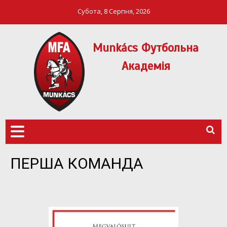
Субота, 8 Серпня, 2026
Munkács Футбольна
Академія
МФА Mукачево – MFA
MUNKÁCS
Munkach
ФУТБОЛЬНА
АКАДЕМІЯ
ПЕРША КОМАНДА