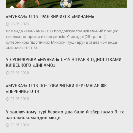
«МУНКАЧ» U 13 ГРАЄ ВНІЧИЮ З «МИНАЄМ»
28.05.2026
Команда «Мункача» U 13 продовжує тренувальний процес
циклом товариських поєдинків. Сьогодні (28 травня)
суперником підопічних Миколи Пушкарука стала команда
«Минаю» U 13. М...
У СУПЕРКУБКУ «МУНКАЧ» U-15 ЗІГРАЄ З ОДНОЛІТКАМИ
КИЇВСЬКОГО «ДИНАМО»
27.05.2026
«МУНКАЧ» U 13 ПО-ТОВАРИСЬКИ ПЕРЕМАГАЄ ФК
«ПЕРЕЧИН» U 14
27.05.2026
У заключному турі беремо два бали й зберігаємо 9-те
загальнокомандне місце
23.05.2026